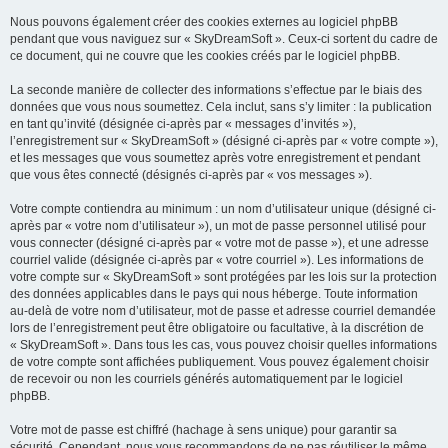
Nous pouvons également créer des cookies externes au logiciel phpBB
pendant que vous naviguez sur « SkyDreamSoft ». Ceux-ci sortent du cadre de
ce document, qui ne couvre que les cookies créés par le logiciel phpBB.
La seconde manière de collecter des informations s’effectue par le biais des
données que vous nous soumettez. Cela inclut, sans s’y limiter : la publication
en tant qu’invité (désignée ci-après par « messages d’invités »),
l’enregistrement sur « SkyDreamSoft » (désigné ci-après par « votre compte »),
et les messages que vous soumettez après votre enregistrement et pendant
que vous êtes connecté (désignés ci-après par « vos messages »).
Votre compte contiendra au minimum : un nom d’utilisateur unique (désigné ci-
après par « votre nom d’utilisateur »), un mot de passe personnel utilisé pour
vous connecter (désigné ci-après par « votre mot de passe »), et une adresse
courriel valide (désignée ci-après par « votre courriel »). Les informations de
votre compte sur « SkyDreamSoft » sont protégées par les lois sur la protection
des données applicables dans le pays qui nous héberge. Toute information
au-delà de votre nom d’utilisateur, mot de passe et adresse courriel demandée
lors de l’enregistrement peut être obligatoire ou facultative, à la discrétion de
« SkyDreamSoft ». Dans tous les cas, vous pouvez choisir quelles informations
de votre compte sont affichées publiquement. Vous pouvez également choisir
de recevoir ou non les courriels générés automatiquement par le logiciel
phpBB.
Votre mot de passe est chiffré (hachage à sens unique) pour garantir sa
sécurité. Cependant, nous vous recommandons de ne pas réutiliser le même