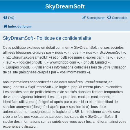
SkyDreamSoft
FAQ
S’enregistrer
Connexion
Index du forum
SkyDreamSoft - Politique de confidentialité
Cette politique explique en détail comment « SkyDreamSoft » et ses sociétés
affiliées (désignés ci-après par « nous », « notre », « nos », « SkyDreamSoft »,
« http://forum.skydreamsoft.fr ») et phpBB (désigné ci-après par « ils », « eux »,
« leur », « logiciel phpBB », « www.phpbb.com », « phpBB Limited »,
« Équipes phpBB ») utilisent les informations collectées lors de votre utilisation
de ce site (désignées ci-après par « vos informations »).
Vos informations sont collectées de deux manières. Premièrement, en
naviguant sur « SkyDreamSoft », le logiciel phpBB créera plusieurs cookies.
Les cookies sont de petits fichiers texte stockés dans les fichiers temporaires
de votre navigateur Internet. Les deux premiers cookies contiennent un
identifiant utilisateur (désigné ci-après par « user-id ») et un identifiant de
session anonyme (désigné ci-après par « session-id »), tous deux
automatiquement assignés par le logiciel phpBB. Un troisième cookie sera
créé une fois que vous aurez parcouru les sujets de « SkyDreamSoft ». Il
stocke des informations sur les sujets que vous avez lus, améliorant ainsi votre
expérience utilisateur.