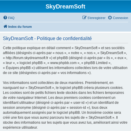
SkyDreamSoft
FAQ
S’enregistrer
Connexion
Index du forum
SkyDreamSoft - Politique de confidentialité
Cette politique explique en détail comment « SkyDreamSoft » et ses sociétés
affiliées (désignés ci-après par « nous », « notre », « nos », « SkyDreamSoft »,
« http://forum.skydreamsoft.fr ») et phpBB (désigné ci-après par « ils », « eux »,
« leur », « logiciel phpBB », « www.phpbb.com », « phpBB Limited »,
« Équipes phpBB ») utilisent les informations collectées lors de votre utilisation
de ce site (désignées ci-après par « vos informations »).
Vos informations sont collectées de deux manières. Premièrement, en
naviguant sur « SkyDreamSoft », le logiciel phpBB créera plusieurs cookies.
Les cookies sont de petits fichiers texte stockés dans les fichiers temporaires
de votre navigateur Internet. Les deux premiers cookies contiennent un
identifiant utilisateur (désigné ci-après par « user-id ») et un identifiant de
session anonyme (désigné ci-après par « session-id »), tous deux
automatiquement assignés par le logiciel phpBB. Un troisième cookie sera
créé une fois que vous aurez parcouru les sujets de « SkyDreamSoft ». Il
stocke des informations sur les sujets que vous avez lus, améliorant ainsi votre
expérience utilisateur.