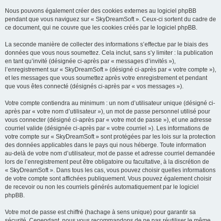
Nous pouvons également créer des cookies externes au logiciel phpBB
pendant que vous naviguez sur « SkyDreamSoft ». Ceux-ci sortent du cadre de
ce document, qui ne couvre que les cookies créés par le logiciel phpBB.
La seconde manière de collecter des informations s’effectue par le biais des
données que vous nous soumettez. Cela inclut, sans s’y limiter : la publication
en tant qu’invité (désignée ci-après par « messages d’invités »),
l’enregistrement sur « SkyDreamSoft » (désigné ci-après par « votre compte »),
et les messages que vous soumettez après votre enregistrement et pendant
que vous êtes connecté (désignés ci-après par « vos messages »).
Votre compte contiendra au minimum : un nom d’utilisateur unique (désigné ci-
après par « votre nom d’utilisateur »), un mot de passe personnel utilisé pour
vous connecter (désigné ci-après par « votre mot de passe »), et une adresse
courriel valide (désignée ci-après par « votre courriel »). Les informations de
votre compte sur « SkyDreamSoft » sont protégées par les lois sur la protection
des données applicables dans le pays qui nous héberge. Toute information
au-delà de votre nom d’utilisateur, mot de passe et adresse courriel demandée
lors de l’enregistrement peut être obligatoire ou facultative, à la discrétion de
« SkyDreamSoft ». Dans tous les cas, vous pouvez choisir quelles informations
de votre compte sont affichées publiquement. Vous pouvez également choisir
de recevoir ou non les courriels générés automatiquement par le logiciel
phpBB.
Votre mot de passe est chiffré (hachage à sens unique) pour garantir sa
sécurité. Cependant, nous vous recommandons de ne pas réutiliser le même