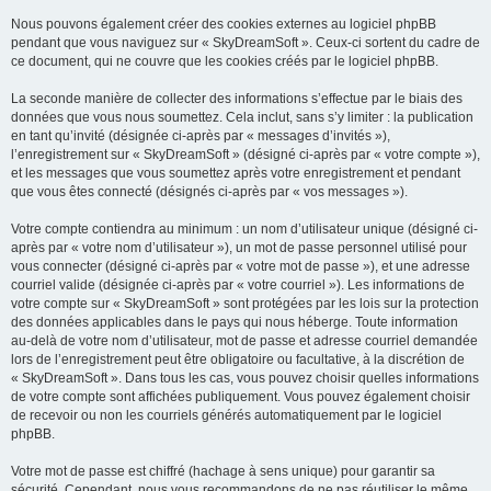
Nous pouvons également créer des cookies externes au logiciel phpBB
pendant que vous naviguez sur « SkyDreamSoft ». Ceux-ci sortent du cadre de
ce document, qui ne couvre que les cookies créés par le logiciel phpBB.
La seconde manière de collecter des informations s’effectue par le biais des
données que vous nous soumettez. Cela inclut, sans s’y limiter : la publication
en tant qu’invité (désignée ci-après par « messages d’invités »),
l’enregistrement sur « SkyDreamSoft » (désigné ci-après par « votre compte »),
et les messages que vous soumettez après votre enregistrement et pendant
que vous êtes connecté (désignés ci-après par « vos messages »).
Votre compte contiendra au minimum : un nom d’utilisateur unique (désigné ci-
après par « votre nom d’utilisateur »), un mot de passe personnel utilisé pour
vous connecter (désigné ci-après par « votre mot de passe »), et une adresse
courriel valide (désignée ci-après par « votre courriel »). Les informations de
votre compte sur « SkyDreamSoft » sont protégées par les lois sur la protection
des données applicables dans le pays qui nous héberge. Toute information
au-delà de votre nom d’utilisateur, mot de passe et adresse courriel demandée
lors de l’enregistrement peut être obligatoire ou facultative, à la discrétion de
« SkyDreamSoft ». Dans tous les cas, vous pouvez choisir quelles informations
de votre compte sont affichées publiquement. Vous pouvez également choisir
de recevoir ou non les courriels générés automatiquement par le logiciel
phpBB.
Votre mot de passe est chiffré (hachage à sens unique) pour garantir sa
sécurité. Cependant, nous vous recommandons de ne pas réutiliser le même