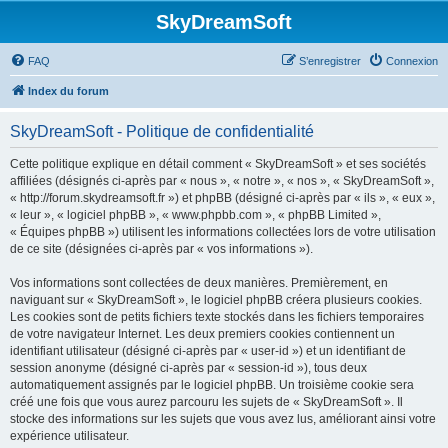
SkyDreamSoft
FAQ
S’enregistrer
Connexion
Index du forum
SkyDreamSoft - Politique de confidentialité
Cette politique explique en détail comment « SkyDreamSoft » et ses sociétés
affiliées (désignés ci-après par « nous », « notre », « nos », « SkyDreamSoft »,
« http://forum.skydreamsoft.fr ») et phpBB (désigné ci-après par « ils », « eux »,
« leur », « logiciel phpBB », « www.phpbb.com », « phpBB Limited »,
« Équipes phpBB ») utilisent les informations collectées lors de votre utilisation
de ce site (désignées ci-après par « vos informations »).
Vos informations sont collectées de deux manières. Premièrement, en
naviguant sur « SkyDreamSoft », le logiciel phpBB créera plusieurs cookies.
Les cookies sont de petits fichiers texte stockés dans les fichiers temporaires
de votre navigateur Internet. Les deux premiers cookies contiennent un
identifiant utilisateur (désigné ci-après par « user-id ») et un identifiant de
session anonyme (désigné ci-après par « session-id »), tous deux
automatiquement assignés par le logiciel phpBB. Un troisième cookie sera
créé une fois que vous aurez parcouru les sujets de « SkyDreamSoft ». Il
stocke des informations sur les sujets que vous avez lus, améliorant ainsi votre
expérience utilisateur.