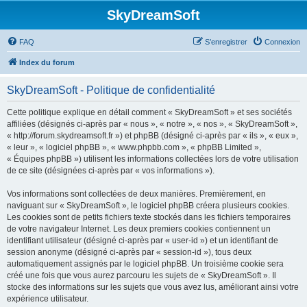
SkyDreamSoft
FAQ
S’enregistrer
Connexion
Index du forum
SkyDreamSoft - Politique de confidentialité
Cette politique explique en détail comment « SkyDreamSoft » et ses sociétés
affiliées (désignés ci-après par « nous », « notre », « nos », « SkyDreamSoft »,
« http://forum.skydreamsoft.fr ») et phpBB (désigné ci-après par « ils », « eux »,
« leur », « logiciel phpBB », « www.phpbb.com », « phpBB Limited »,
« Équipes phpBB ») utilisent les informations collectées lors de votre utilisation
de ce site (désignées ci-après par « vos informations »).
Vos informations sont collectées de deux manières. Premièrement, en
naviguant sur « SkyDreamSoft », le logiciel phpBB créera plusieurs cookies.
Les cookies sont de petits fichiers texte stockés dans les fichiers temporaires
de votre navigateur Internet. Les deux premiers cookies contiennent un
identifiant utilisateur (désigné ci-après par « user-id ») et un identifiant de
session anonyme (désigné ci-après par « session-id »), tous deux
automatiquement assignés par le logiciel phpBB. Un troisième cookie sera
créé une fois que vous aurez parcouru les sujets de « SkyDreamSoft ». Il
stocke des informations sur les sujets que vous avez lus, améliorant ainsi votre
expérience utilisateur.