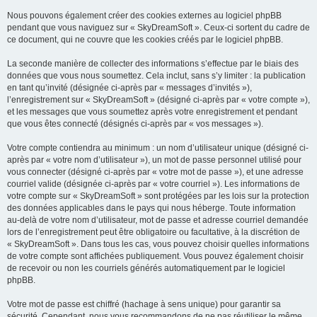
Nous pouvons également créer des cookies externes au logiciel phpBB
pendant que vous naviguez sur « SkyDreamSoft ». Ceux-ci sortent du cadre de
ce document, qui ne couvre que les cookies créés par le logiciel phpBB.
La seconde manière de collecter des informations s’effectue par le biais des
données que vous nous soumettez. Cela inclut, sans s’y limiter : la publication
en tant qu’invité (désignée ci-après par « messages d’invités »),
l’enregistrement sur « SkyDreamSoft » (désigné ci-après par « votre compte »),
et les messages que vous soumettez après votre enregistrement et pendant
que vous êtes connecté (désignés ci-après par « vos messages »).
Votre compte contiendra au minimum : un nom d’utilisateur unique (désigné ci-
après par « votre nom d’utilisateur »), un mot de passe personnel utilisé pour
vous connecter (désigné ci-après par « votre mot de passe »), et une adresse
courriel valide (désignée ci-après par « votre courriel »). Les informations de
votre compte sur « SkyDreamSoft » sont protégées par les lois sur la protection
des données applicables dans le pays qui nous héberge. Toute information
au-delà de votre nom d’utilisateur, mot de passe et adresse courriel demandée
lors de l’enregistrement peut être obligatoire ou facultative, à la discrétion de
« SkyDreamSoft ». Dans tous les cas, vous pouvez choisir quelles informations
de votre compte sont affichées publiquement. Vous pouvez également choisir
de recevoir ou non les courriels générés automatiquement par le logiciel
phpBB.
Votre mot de passe est chiffré (hachage à sens unique) pour garantir sa
sécurité. Cependant, nous vous recommandons de ne pas réutiliser le même