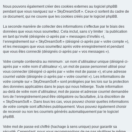
Nous pouvons également créer des cookies externes au logiciel phpBB
pendant que vous naviguez sur « SkyDreamSoft ». Ceux-ci sortent du cadre de
ce document, qui ne couvre que les cookies créés par le logiciel phpBB.
La seconde manière de collecter des informations s’effectue par le biais des
données que vous nous soumettez. Cela inclut, sans s’y limiter : la publication
en tant qu’invité (désignée ci-après par « messages d’invités »),
l’enregistrement sur « SkyDreamSoft » (désigné ci-après par « votre compte »),
et les messages que vous soumettez après votre enregistrement et pendant
que vous êtes connecté (désignés ci-après par « vos messages »).
Votre compte contiendra au minimum : un nom d’utilisateur unique (désigné ci-
après par « votre nom d’utilisateur »), un mot de passe personnel utilisé pour
vous connecter (désigné ci-après par « votre mot de passe »), et une adresse
courriel valide (désignée ci-après par « votre courriel »). Les informations de
votre compte sur « SkyDreamSoft » sont protégées par les lois sur la protection
des données applicables dans le pays qui nous héberge. Toute information
au-delà de votre nom d’utilisateur, mot de passe et adresse courriel demandée
lors de l’enregistrement peut être obligatoire ou facultative, à la discrétion de
« SkyDreamSoft ». Dans tous les cas, vous pouvez choisir quelles informations
de votre compte sont affichées publiquement. Vous pouvez également choisir
de recevoir ou non les courriels générés automatiquement par le logiciel
phpBB.
Votre mot de passe est chiffré (hachage à sens unique) pour garantir sa
sécurité. Cependant, nous vous recommandons de ne pas réutiliser le même