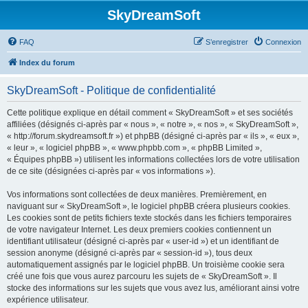
SkyDreamSoft
FAQ
S’enregistrer
Connexion
Index du forum
SkyDreamSoft - Politique de confidentialité
Cette politique explique en détail comment « SkyDreamSoft » et ses sociétés
affiliées (désignés ci-après par « nous », « notre », « nos », « SkyDreamSoft »,
« http://forum.skydreamsoft.fr ») et phpBB (désigné ci-après par « ils », « eux »,
« leur », « logiciel phpBB », « www.phpbb.com », « phpBB Limited »,
« Équipes phpBB ») utilisent les informations collectées lors de votre utilisation
de ce site (désignées ci-après par « vos informations »).
Vos informations sont collectées de deux manières. Premièrement, en
naviguant sur « SkyDreamSoft », le logiciel phpBB créera plusieurs cookies.
Les cookies sont de petits fichiers texte stockés dans les fichiers temporaires
de votre navigateur Internet. Les deux premiers cookies contiennent un
identifiant utilisateur (désigné ci-après par « user-id ») et un identifiant de
session anonyme (désigné ci-après par « session-id »), tous deux
automatiquement assignés par le logiciel phpBB. Un troisième cookie sera
créé une fois que vous aurez parcouru les sujets de « SkyDreamSoft ». Il
stocke des informations sur les sujets que vous avez lus, améliorant ainsi votre
expérience utilisateur.