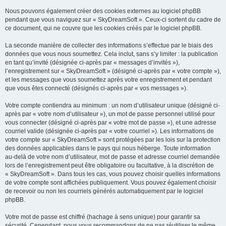
Nous pouvons également créer des cookies externes au logiciel phpBB
pendant que vous naviguez sur « SkyDreamSoft ». Ceux-ci sortent du cadre de
ce document, qui ne couvre que les cookies créés par le logiciel phpBB.
La seconde manière de collecter des informations s’effectue par le biais des
données que vous nous soumettez. Cela inclut, sans s’y limiter : la publication
en tant qu’invité (désignée ci-après par « messages d’invités »),
l’enregistrement sur « SkyDreamSoft » (désigné ci-après par « votre compte »),
et les messages que vous soumettez après votre enregistrement et pendant
que vous êtes connecté (désignés ci-après par « vos messages »).
Votre compte contiendra au minimum : un nom d’utilisateur unique (désigné ci-
après par « votre nom d’utilisateur »), un mot de passe personnel utilisé pour
vous connecter (désigné ci-après par « votre mot de passe »), et une adresse
courriel valide (désignée ci-après par « votre courriel »). Les informations de
votre compte sur « SkyDreamSoft » sont protégées par les lois sur la protection
des données applicables dans le pays qui nous héberge. Toute information
au-delà de votre nom d’utilisateur, mot de passe et adresse courriel demandée
lors de l’enregistrement peut être obligatoire ou facultative, à la discrétion de
« SkyDreamSoft ». Dans tous les cas, vous pouvez choisir quelles informations
de votre compte sont affichées publiquement. Vous pouvez également choisir
de recevoir ou non les courriels générés automatiquement par le logiciel
phpBB.
Votre mot de passe est chiffré (hachage à sens unique) pour garantir sa
sécurité. Cependant, nous vous recommandons de ne pas réutiliser le même