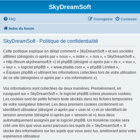
SkyDreamSoft
FAQ
S’enregistrer
Connexion
Index du forum
SkyDreamSoft - Politique de confidentialité
Cette politique explique en détail comment « SkyDreamSoft » et ses sociétés
affiliées (désignés ci-après par « nous », « notre », « nos », « SkyDreamSoft »,
« http://forum.skydreamsoft.fr ») et phpBB (désigné ci-après par « ils », « eux »,
« leur », « logiciel phpBB », « www.phpbb.com », « phpBB Limited »,
« Équipes phpBB ») utilisent les informations collectées lors de votre utilisation
de ce site (désignées ci-après par « vos informations »).
Vos informations sont collectées de deux manières. Premièrement, en
naviguant sur « SkyDreamSoft », le logiciel phpBB créera plusieurs cookies.
Les cookies sont de petits fichiers texte stockés dans les fichiers temporaires
de votre navigateur Internet. Les deux premiers cookies contiennent un
identifiant utilisateur (désigné ci-après par « user-id ») et un identifiant de
session anonyme (désigné ci-après par « session-id »), tous deux
automatiquement assignés par le logiciel phpBB. Un troisième cookie sera
créé une fois que vous aurez parcouru les sujets de « SkyDreamSoft ». Il
stocke des informations sur les sujets que vous avez lus, améliorant ainsi votre
expérience utilisateur.