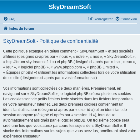
SkyDreamSoft
FAQ
S’enregistrer
Connexion
Index du forum
SkyDreamSoft - Politique de confidentialité
Cette politique explique en détail comment « SkyDreamSoft » et ses sociétés
affiliées (désignés ci-après par « nous », « notre », « nos », « SkyDreamSoft »,
« http://forum.skydreamsoft.fr ») et phpBB (désigné ci-après par « ils », « eux »,
« leur », « logiciel phpBB », « www.phpbb.com », « phpBB Limited »,
« Équipes phpBB ») utilisent les informations collectées lors de votre utilisation
de ce site (désignées ci-après par « vos informations »).
Vos informations sont collectées de deux manières. Premièrement, en
naviguant sur « SkyDreamSoft », le logiciel phpBB créera plusieurs cookies.
Les cookies sont de petits fichiers texte stockés dans les fichiers temporaires
de votre navigateur Internet. Les deux premiers cookies contiennent un
identifiant utilisateur (désigné ci-après par « user-id ») et un identifiant de
session anonyme (désigné ci-après par « session-id »), tous deux
automatiquement assignés par le logiciel phpBB. Un troisième cookie sera
créé une fois que vous aurez parcouru les sujets de « SkyDreamSoft ». Il
stocke des informations sur les sujets que vous avez lus, améliorant ainsi votre
expérience utilisateur.