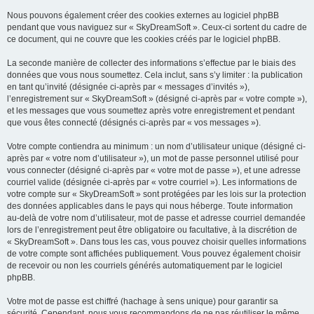
Nous pouvons également créer des cookies externes au logiciel phpBB
pendant que vous naviguez sur « SkyDreamSoft ». Ceux-ci sortent du cadre de
ce document, qui ne couvre que les cookies créés par le logiciel phpBB.
La seconde manière de collecter des informations s’effectue par le biais des
données que vous nous soumettez. Cela inclut, sans s’y limiter : la publication
en tant qu’invité (désignée ci-après par « messages d’invités »),
l’enregistrement sur « SkyDreamSoft » (désigné ci-après par « votre compte »),
et les messages que vous soumettez après votre enregistrement et pendant
que vous êtes connecté (désignés ci-après par « vos messages »).
Votre compte contiendra au minimum : un nom d’utilisateur unique (désigné ci-
après par « votre nom d’utilisateur »), un mot de passe personnel utilisé pour
vous connecter (désigné ci-après par « votre mot de passe »), et une adresse
courriel valide (désignée ci-après par « votre courriel »). Les informations de
votre compte sur « SkyDreamSoft » sont protégées par les lois sur la protection
des données applicables dans le pays qui nous héberge. Toute information
au-delà de votre nom d’utilisateur, mot de passe et adresse courriel demandée
lors de l’enregistrement peut être obligatoire ou facultative, à la discrétion de
« SkyDreamSoft ». Dans tous les cas, vous pouvez choisir quelles informations
de votre compte sont affichées publiquement. Vous pouvez également choisir
de recevoir ou non les courriels générés automatiquement par le logiciel
phpBB.
Votre mot de passe est chiffré (hachage à sens unique) pour garantir sa
sécurité. Cependant, nous vous recommandons de ne pas réutiliser le même