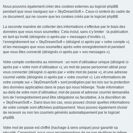
Nous pouvons également créer des cookies externes au logiciel phpBB
pendant que vous naviguez sur « SkyDreamSoft ». Ceux-ci sortent du cadre de
ce document, qui ne couvre que les cookies créés par le logiciel phpBB.
La seconde manière de collecter des informations s’effectue par le biais des
données que vous nous soumettez. Cela inclut, sans s’y limiter : la publication
en tant qu’invité (désignée ci-après par « messages d’invités »),
l’enregistrement sur « SkyDreamSoft » (désigné ci-après par « votre compte »),
et les messages que vous soumettez après votre enregistrement et pendant
que vous êtes connecté (désignés ci-après par « vos messages »).
Votre compte contiendra au minimum : un nom d’utilisateur unique (désigné ci-
après par « votre nom d’utilisateur »), un mot de passe personnel utilisé pour
vous connecter (désigné ci-après par « votre mot de passe »), et une adresse
courriel valide (désignée ci-après par « votre courriel »). Les informations de
votre compte sur « SkyDreamSoft » sont protégées par les lois sur la protection
des données applicables dans le pays qui nous héberge. Toute information
au-delà de votre nom d’utilisateur, mot de passe et adresse courriel demandée
lors de l’enregistrement peut être obligatoire ou facultative, à la discrétion de
« SkyDreamSoft ». Dans tous les cas, vous pouvez choisir quelles informations
de votre compte sont affichées publiquement. Vous pouvez également choisir
de recevoir ou non les courriels générés automatiquement par le logiciel
phpBB.
Votre mot de passe est chiffré (hachage à sens unique) pour garantir sa
sécurité. Cependant, nous vous recommandons de ne pas réutiliser le même