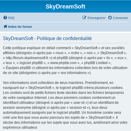
SkyDreamSoft
FAQ
S’enregistrer
Connexion
Index du forum
SkyDreamSoft - Politique de confidentialité
Cette politique explique en détail comment « SkyDreamSoft » et ses sociétés
affiliées (désignés ci-après par « nous », « notre », « nos », « SkyDreamSoft »,
« http://forum.skydreamsoft.fr ») et phpBB (désigné ci-après par « ils », « eux »,
« leur », « logiciel phpBB », « www.phpbb.com », « phpBB Limited »,
« Équipes phpBB ») utilisent les informations collectées lors de votre utilisation
de ce site (désignées ci-après par « vos informations »).
Vos informations sont collectées de deux manières. Premièrement, en
naviguant sur « SkyDreamSoft », le logiciel phpBB créera plusieurs cookies.
Les cookies sont de petits fichiers texte stockés dans les fichiers temporaires
de votre navigateur Internet. Les deux premiers cookies contiennent un
identifiant utilisateur (désigné ci-après par « user-id ») et un identifiant de
session anonyme (désigné ci-après par « session-id »), tous deux
automatiquement assignés par le logiciel phpBB. Un troisième cookie sera
créé une fois que vous aurez parcouru les sujets de « SkyDreamSoft ». Il
stocke des informations sur les sujets que vous avez lus, améliorant ainsi votre
expérience utilisateur.