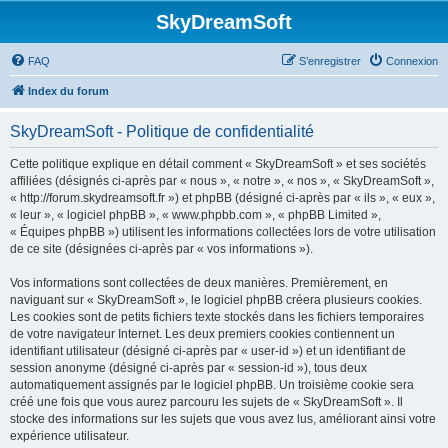
SkyDreamSoft
FAQ
S’enregistrer
Connexion
Index du forum
SkyDreamSoft - Politique de confidentialité
Cette politique explique en détail comment « SkyDreamSoft » et ses sociétés
affiliées (désignés ci-après par « nous », « notre », « nos », « SkyDreamSoft »,
« http://forum.skydreamsoft.fr ») et phpBB (désigné ci-après par « ils », « eux »,
« leur », « logiciel phpBB », « www.phpbb.com », « phpBB Limited »,
« Équipes phpBB ») utilisent les informations collectées lors de votre utilisation
de ce site (désignées ci-après par « vos informations »).
Vos informations sont collectées de deux manières. Premièrement, en
naviguant sur « SkyDreamSoft », le logiciel phpBB créera plusieurs cookies.
Les cookies sont de petits fichiers texte stockés dans les fichiers temporaires
de votre navigateur Internet. Les deux premiers cookies contiennent un
identifiant utilisateur (désigné ci-après par « user-id ») et un identifiant de
session anonyme (désigné ci-après par « session-id »), tous deux
automatiquement assignés par le logiciel phpBB. Un troisième cookie sera
créé une fois que vous aurez parcouru les sujets de « SkyDreamSoft ». Il
stocke des informations sur les sujets que vous avez lus, améliorant ainsi votre
expérience utilisateur.