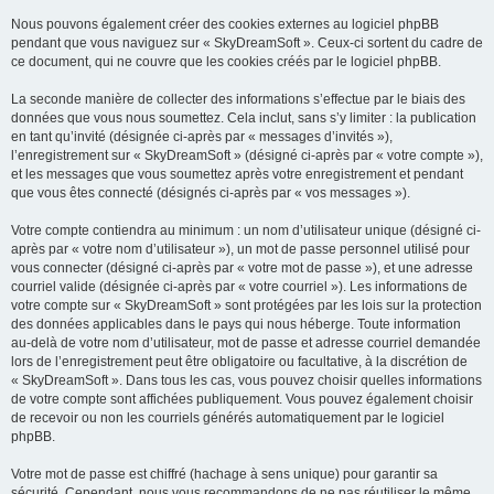
Nous pouvons également créer des cookies externes au logiciel phpBB
pendant que vous naviguez sur « SkyDreamSoft ». Ceux-ci sortent du cadre de
ce document, qui ne couvre que les cookies créés par le logiciel phpBB.
La seconde manière de collecter des informations s’effectue par le biais des
données que vous nous soumettez. Cela inclut, sans s’y limiter : la publication
en tant qu’invité (désignée ci-après par « messages d’invités »),
l’enregistrement sur « SkyDreamSoft » (désigné ci-après par « votre compte »),
et les messages que vous soumettez après votre enregistrement et pendant
que vous êtes connecté (désignés ci-après par « vos messages »).
Votre compte contiendra au minimum : un nom d’utilisateur unique (désigné ci-
après par « votre nom d’utilisateur »), un mot de passe personnel utilisé pour
vous connecter (désigné ci-après par « votre mot de passe »), et une adresse
courriel valide (désignée ci-après par « votre courriel »). Les informations de
votre compte sur « SkyDreamSoft » sont protégées par les lois sur la protection
des données applicables dans le pays qui nous héberge. Toute information
au-delà de votre nom d’utilisateur, mot de passe et adresse courriel demandée
lors de l’enregistrement peut être obligatoire ou facultative, à la discrétion de
« SkyDreamSoft ». Dans tous les cas, vous pouvez choisir quelles informations
de votre compte sont affichées publiquement. Vous pouvez également choisir
de recevoir ou non les courriels générés automatiquement par le logiciel
phpBB.
Votre mot de passe est chiffré (hachage à sens unique) pour garantir sa
sécurité. Cependant, nous vous recommandons de ne pas réutiliser le même