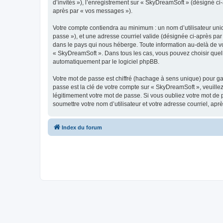
d’invités »), l’enregistrement sur « SkyDreamSoft » (désigné c
après par « vos messages »).
Votre compte contiendra au minimum : un nom d’utilisateur uniq
passe »), et une adresse courriel valide (désignée ci-après par
dans le pays qui nous héberge. Toute information au-delà de vot
« SkyDreamSoft ». Dans tous les cas, vous pouvez choisir quel
automatiquement par le logiciel phpBB.
Votre mot de passe est chiffré (hachage à sens unique) pour ga
passe est la clé de votre compte sur « SkyDreamSoft », veuill
légitimement votre mot de passe. Si vous oubliez votre mot de 
soumettre votre nom d’utilisateur et votre adresse courriel, a
Index du forum