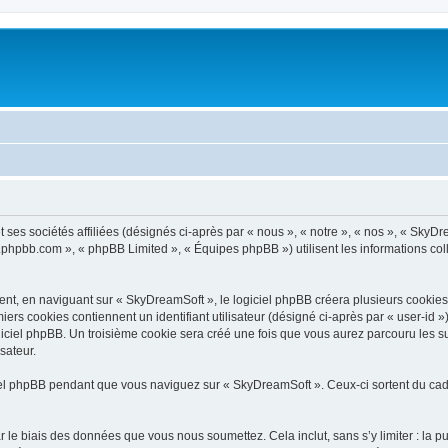
ses sociétés affiliées (désignés ci-après par « nous », « notre », « nos », « SkyDr
ww.phpbb.com », « phpBB Limited », « Équipes phpBB ») utilisent les informations coll
t, en naviguant sur « SkyDreamSoft », le logiciel phpBB créera plusieurs cookies. L
iers cookies contiennent un identifiant utilisateur (désigné ci-après par « user-id 
iciel phpBB. Un troisième cookie sera créé une fois que vous aurez parcouru les su
sateur.
l phpBB pendant que vous naviguez sur « SkyDreamSoft ». Ceux-ci sortent du cadr
 le biais des données que vous nous soumettez. Cela inclut, sans s’y limiter : la p