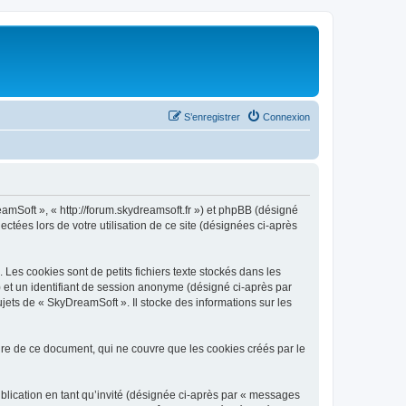
S’enregistrer
Connexion
eamSoft », « http://forum.skydreamsoft.fr ») et phpBB (désigné
ectées lors de votre utilisation de ce site (désignées ci-après
es cookies sont de petits fichiers texte stockés dans les
») et un identifiant de session anonyme (désigné ci-après par
jets de « SkyDreamSoft ». Il stocke des informations sur les
e de ce document, qui ne couvre que les cookies créés par le
ublication en tant qu’invité (désignée ci-après par « messages