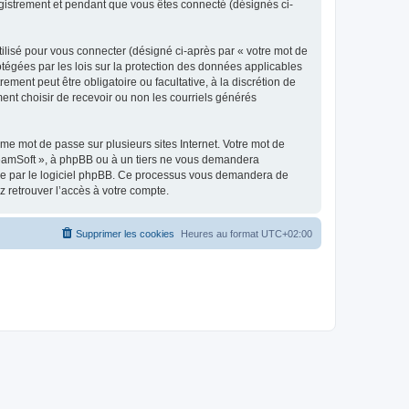
egistrement et pendant que vous êtes connecté (désignés ci-
ilisé pour vous connecter (désigné ci-après par « votre mot de
otégées par les lois sur la protection des données applicables
ment peut être obligatoire ou facultative, à la discrétion de
nt choisir de recevoir ou non les courriels générés
e mot de passe sur plusieurs sites Internet. Votre mot de
reamSoft », à phpBB ou à un tiers ne vous demandera
rnie par le logiciel phpBB. Ce processus vous demandera de
 retrouver l’accès à votre compte.
Supprimer les cookies
Heures au format
UTC+02:00