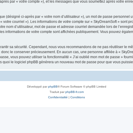
i-après par « votre compte »), et les messages que vous soumettez après votre enr
ue (désigné ci-après par « votre nom d’utilisateur »), un mot de passe personnel ut
 « votre courriel »). Les informations de votre compte sur « SkyDreamSoft » sont pr
re nom d’utilisateur, mot de passe et adresse courriel demandée lors de l’enregistre
les informations de votre compte sont affichées publiquement. Vous pouvez égaleme
rantir sa sécurité. Cependant, nous vous recommandons de ne pas réutiliser le mêm
ez donc le conserver précieusement. En aucun cas, une personne affiliée à « SkyD
passe, vous pouvez utiliser la fonctionnalité « J’ai oublié mon mot de passe » fou
près quoi le logiciel phpBB générera un nouveau mot de passe pour que vous puissiez
Développé par
phpBB
® Forum Software © phpBB Limited
Traduit par
phpBB-fr.com
Confidentialité
|
Conditions