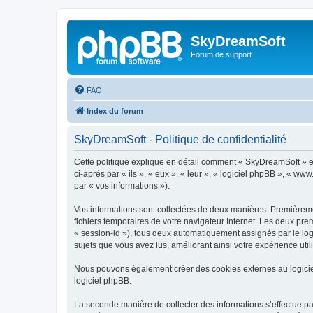
SkyDreamSoft
Forum de support
FAQ
Index du forum
SkyDreamSoft - Politique de confidentialité
Cette politique explique en détail comment « SkyDreamSoft » et 
ci-après par « ils », « eux », « leur », « logiciel phpBB », « w
par « vos informations »).
Vos informations sont collectées de deux manières. Premièremen
fichiers temporaires de votre navigateur Internet. Les deux prem
« session-id »), tous deux automatiquement assignés par le log
sujets que vous avez lus, améliorant ainsi votre expérience utili
Nous pouvons également créer des cookies externes au logicie
logiciel phpBB.
La seconde manière de collecter des informations s’effectue par