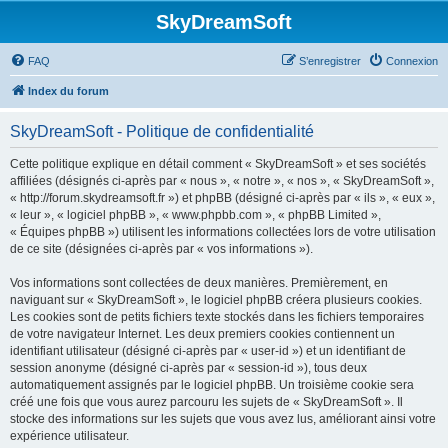
SkyDreamSoft
FAQ
S’enregistrer
Connexion
Index du forum
SkyDreamSoft - Politique de confidentialité
Cette politique explique en détail comment « SkyDreamSoft » et ses sociétés
affiliées (désignés ci-après par « nous », « notre », « nos », « SkyDreamSoft »,
« http://forum.skydreamsoft.fr ») et phpBB (désigné ci-après par « ils », « eux »,
« leur », « logiciel phpBB », « www.phpbb.com », « phpBB Limited »,
« Équipes phpBB ») utilisent les informations collectées lors de votre utilisation
de ce site (désignées ci-après par « vos informations »).
Vos informations sont collectées de deux manières. Premièrement, en
naviguant sur « SkyDreamSoft », le logiciel phpBB créera plusieurs cookies.
Les cookies sont de petits fichiers texte stockés dans les fichiers temporaires
de votre navigateur Internet. Les deux premiers cookies contiennent un
identifiant utilisateur (désigné ci-après par « user-id ») et un identifiant de
session anonyme (désigné ci-après par « session-id »), tous deux
automatiquement assignés par le logiciel phpBB. Un troisième cookie sera
créé une fois que vous aurez parcouru les sujets de « SkyDreamSoft ». Il
stocke des informations sur les sujets que vous avez lus, améliorant ainsi votre
expérience utilisateur.