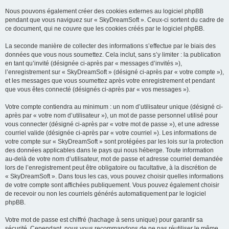
Nous pouvons également créer des cookies externes au logiciel phpBB
pendant que vous naviguez sur « SkyDreamSoft ». Ceux-ci sortent du cadre de
ce document, qui ne couvre que les cookies créés par le logiciel phpBB.
La seconde manière de collecter des informations s’effectue par le biais des
données que vous nous soumettez. Cela inclut, sans s’y limiter : la publication
en tant qu’invité (désignée ci-après par « messages d’invités »),
l’enregistrement sur « SkyDreamSoft » (désigné ci-après par « votre compte »),
et les messages que vous soumettez après votre enregistrement et pendant
que vous êtes connecté (désignés ci-après par « vos messages »).
Votre compte contiendra au minimum : un nom d’utilisateur unique (désigné ci-
après par « votre nom d’utilisateur »), un mot de passe personnel utilisé pour
vous connecter (désigné ci-après par « votre mot de passe »), et une adresse
courriel valide (désignée ci-après par « votre courriel »). Les informations de
votre compte sur « SkyDreamSoft » sont protégées par les lois sur la protection
des données applicables dans le pays qui nous héberge. Toute information
au-delà de votre nom d’utilisateur, mot de passe et adresse courriel demandée
lors de l’enregistrement peut être obligatoire ou facultative, à la discrétion de
« SkyDreamSoft ». Dans tous les cas, vous pouvez choisir quelles informations
de votre compte sont affichées publiquement. Vous pouvez également choisir
de recevoir ou non les courriels générés automatiquement par le logiciel
phpBB.
Votre mot de passe est chiffré (hachage à sens unique) pour garantir sa
sécurité. Cependant, nous vous recommandons de ne pas réutiliser le même