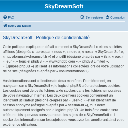
SkyDreamSoft
FAQ
S’enregistrer
Connexion
Index du forum
SkyDreamSoft - Politique de confidentialité
Cette politique explique en détail comment « SkyDreamSoft » et ses sociétés
affiliées (désignés ci-après par « nous », « notre », « nos », « SkyDreamSoft »,
« http://forum.skydreamsoft.fr ») et phpBB (désigné ci-après par « ils », « eux »,
« leur », « logiciel phpBB », « www.phpbb.com », « phpBB Limited »,
« Équipes phpBB ») utilisent les informations collectées lors de votre utilisation
de ce site (désignées ci-après par « vos informations »).
Vos informations sont collectées de deux manières. Premièrement, en
naviguant sur « SkyDreamSoft », le logiciel phpBB créera plusieurs cookies.
Les cookies sont de petits fichiers texte stockés dans les fichiers temporaires
de votre navigateur Internet. Les deux premiers cookies contiennent un
identifiant utilisateur (désigné ci-après par « user-id ») et un identifiant de
session anonyme (désigné ci-après par « session-id »), tous deux
automatiquement assignés par le logiciel phpBB. Un troisième cookie sera
créé une fois que vous aurez parcouru les sujets de « SkyDreamSoft ». Il
stocke des informations sur les sujets que vous avez lus, améliorant ainsi votre
expérience utilisateur.