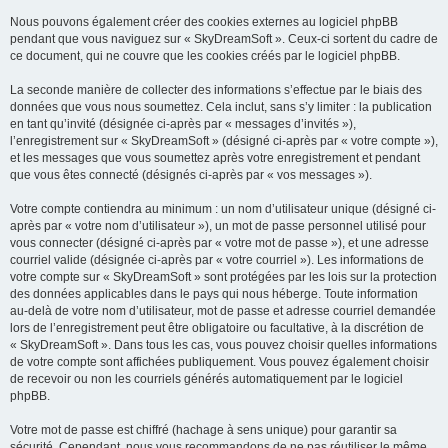
Nous pouvons également créer des cookies externes au logiciel phpBB
pendant que vous naviguez sur « SkyDreamSoft ». Ceux-ci sortent du cadre de
ce document, qui ne couvre que les cookies créés par le logiciel phpBB.
La seconde manière de collecter des informations s’effectue par le biais des
données que vous nous soumettez. Cela inclut, sans s’y limiter : la publication
en tant qu’invité (désignée ci-après par « messages d’invités »),
l’enregistrement sur « SkyDreamSoft » (désigné ci-après par « votre compte »),
et les messages que vous soumettez après votre enregistrement et pendant
que vous êtes connecté (désignés ci-après par « vos messages »).
Votre compte contiendra au minimum : un nom d’utilisateur unique (désigné ci-
après par « votre nom d’utilisateur »), un mot de passe personnel utilisé pour
vous connecter (désigné ci-après par « votre mot de passe »), et une adresse
courriel valide (désignée ci-après par « votre courriel »). Les informations de
votre compte sur « SkyDreamSoft » sont protégées par les lois sur la protection
des données applicables dans le pays qui nous héberge. Toute information
au-delà de votre nom d’utilisateur, mot de passe et adresse courriel demandée
lors de l’enregistrement peut être obligatoire ou facultative, à la discrétion de
« SkyDreamSoft ». Dans tous les cas, vous pouvez choisir quelles informations
de votre compte sont affichées publiquement. Vous pouvez également choisir
de recevoir ou non les courriels générés automatiquement par le logiciel
phpBB.
Votre mot de passe est chiffré (hachage à sens unique) pour garantir sa
sécurité. Cependant, nous vous recommandons de ne pas réutiliser le même