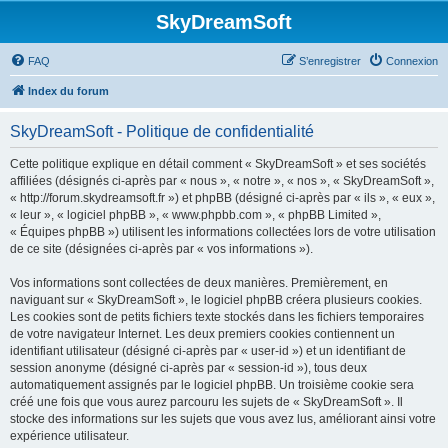
SkyDreamSoft
FAQ
S’enregistrer
Connexion
Index du forum
SkyDreamSoft - Politique de confidentialité
Cette politique explique en détail comment « SkyDreamSoft » et ses sociétés
affiliées (désignés ci-après par « nous », « notre », « nos », « SkyDreamSoft »,
« http://forum.skydreamsoft.fr ») et phpBB (désigné ci-après par « ils », « eux »,
« leur », « logiciel phpBB », « www.phpbb.com », « phpBB Limited »,
« Équipes phpBB ») utilisent les informations collectées lors de votre utilisation
de ce site (désignées ci-après par « vos informations »).
Vos informations sont collectées de deux manières. Premièrement, en
naviguant sur « SkyDreamSoft », le logiciel phpBB créera plusieurs cookies.
Les cookies sont de petits fichiers texte stockés dans les fichiers temporaires
de votre navigateur Internet. Les deux premiers cookies contiennent un
identifiant utilisateur (désigné ci-après par « user-id ») et un identifiant de
session anonyme (désigné ci-après par « session-id »), tous deux
automatiquement assignés par le logiciel phpBB. Un troisième cookie sera
créé une fois que vous aurez parcouru les sujets de « SkyDreamSoft ». Il
stocke des informations sur les sujets que vous avez lus, améliorant ainsi votre
expérience utilisateur.