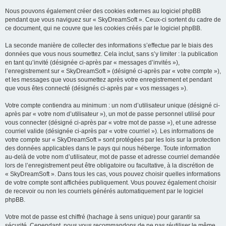
Nous pouvons également créer des cookies externes au logiciel phpBB
pendant que vous naviguez sur « SkyDreamSoft ». Ceux-ci sortent du cadre de
ce document, qui ne couvre que les cookies créés par le logiciel phpBB.
La seconde manière de collecter des informations s’effectue par le biais des
données que vous nous soumettez. Cela inclut, sans s’y limiter : la publication
en tant qu’invité (désignée ci-après par « messages d’invités »),
l’enregistrement sur « SkyDreamSoft » (désigné ci-après par « votre compte »),
et les messages que vous soumettez après votre enregistrement et pendant
que vous êtes connecté (désignés ci-après par « vos messages »).
Votre compte contiendra au minimum : un nom d’utilisateur unique (désigné ci-
après par « votre nom d’utilisateur »), un mot de passe personnel utilisé pour
vous connecter (désigné ci-après par « votre mot de passe »), et une adresse
courriel valide (désignée ci-après par « votre courriel »). Les informations de
votre compte sur « SkyDreamSoft » sont protégées par les lois sur la protection
des données applicables dans le pays qui nous héberge. Toute information
au-delà de votre nom d’utilisateur, mot de passe et adresse courriel demandée
lors de l’enregistrement peut être obligatoire ou facultative, à la discrétion de
« SkyDreamSoft ». Dans tous les cas, vous pouvez choisir quelles informations
de votre compte sont affichées publiquement. Vous pouvez également choisir
de recevoir ou non les courriels générés automatiquement par le logiciel
phpBB.
Votre mot de passe est chiffré (hachage à sens unique) pour garantir sa
sécurité. Cependant, nous vous recommandons de ne pas réutiliser le même