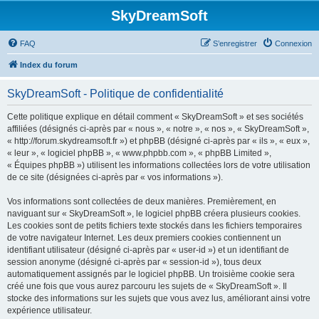
SkyDreamSoft
FAQ
S’enregistrer
Connexion
Index du forum
SkyDreamSoft - Politique de confidentialité
Cette politique explique en détail comment « SkyDreamSoft » et ses sociétés
affiliées (désignés ci-après par « nous », « notre », « nos », « SkyDreamSoft »,
« http://forum.skydreamsoft.fr ») et phpBB (désigné ci-après par « ils », « eux »,
« leur », « logiciel phpBB », « www.phpbb.com », « phpBB Limited »,
« Équipes phpBB ») utilisent les informations collectées lors de votre utilisation
de ce site (désignées ci-après par « vos informations »).
Vos informations sont collectées de deux manières. Premièrement, en
naviguant sur « SkyDreamSoft », le logiciel phpBB créera plusieurs cookies.
Les cookies sont de petits fichiers texte stockés dans les fichiers temporaires
de votre navigateur Internet. Les deux premiers cookies contiennent un
identifiant utilisateur (désigné ci-après par « user-id ») et un identifiant de
session anonyme (désigné ci-après par « session-id »), tous deux
automatiquement assignés par le logiciel phpBB. Un troisième cookie sera
créé une fois que vous aurez parcouru les sujets de « SkyDreamSoft ». Il
stocke des informations sur les sujets que vous avez lus, améliorant ainsi votre
expérience utilisateur.