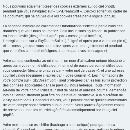
Nous pouvons également créer des cookies externes au logiciel phpBB
pendant que vous naviguez sur « SkyDreamSoft ». Ceux-ci sortent du cadre de
ce document, qui ne couvre que les cookies créés par le logiciel phpBB.
La seconde manière de collecter des informations s’effectue par le biais des
données que vous nous soumettez. Cela inclut, sans s’y limiter : la publication
en tant qu’invité (désignée ci-après par « messages d’invités »),
l’enregistrement sur « SkyDreamSoft » (désigné ci-après par « votre compte »),
et les messages que vous soumettez après votre enregistrement et pendant
que vous êtes connecté (désignés ci-après par « vos messages »).
Votre compte contiendra au minimum : un nom d’utilisateur unique (désigné ci-
après par « votre nom d’utilisateur »), un mot de passe personnel utilisé pour
vous connecter (désigné ci-après par « votre mot de passe »), et une adresse
courriel valide (désignée ci-après par « votre courriel »). Les informations de
votre compte sur « SkyDreamSoft » sont protégées par les lois sur la protection
des données applicables dans le pays qui nous héberge. Toute information
au-delà de votre nom d’utilisateur, mot de passe et adresse courriel demandée
lors de l’enregistrement peut être obligatoire ou facultative, à la discrétion de
« SkyDreamSoft ». Dans tous les cas, vous pouvez choisir quelles informations
de votre compte sont affichées publiquement. Vous pouvez également choisir
de recevoir ou non les courriels générés automatiquement par le logiciel
phpBB.
Votre mot de passe est chiffré (hachage à sens unique) pour garantir sa
sécurité. Cependant, nous vous recommandons de ne pas réutiliser le même