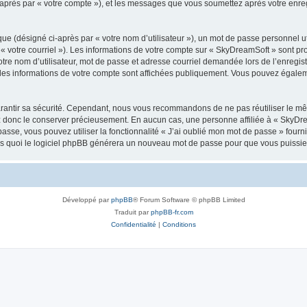
i-après par « votre compte »), et les messages que vous soumettez après votre enr
ue (désigné ci-après par « votre nom d’utilisateur »), un mot de passe personnel ut
 « votre courriel »). Les informations de votre compte sur « SkyDreamSoft » sont pr
re nom d’utilisateur, mot de passe et adresse courriel demandée lors de l’enregistre
les informations de votre compte sont affichées publiquement. Vous pouvez égaleme
rantir sa sécurité. Cependant, nous vous recommandons de ne pas réutiliser le mêm
ez donc le conserver précieusement. En aucun cas, une personne affiliée à « SkyD
passe, vous pouvez utiliser la fonctionnalité « J’ai oublié mon mot de passe » fou
près quoi le logiciel phpBB générera un nouveau mot de passe pour que vous puissiez
Développé par
phpBB
® Forum Software © phpBB Limited
Traduit par
phpBB-fr.com
Confidentialité
|
Conditions