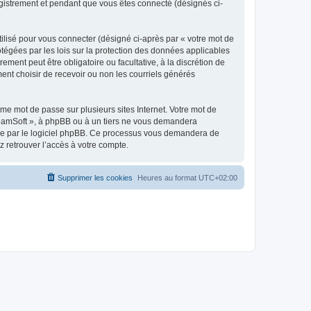
egistrement et pendant que vous êtes connecté (désignés ci-
ilisé pour vous connecter (désigné ci-après par « votre mot de
otégées par les lois sur la protection des données applicables
ment peut être obligatoire ou facultative, à la discrétion de
nt choisir de recevoir ou non les courriels générés
e mot de passe sur plusieurs sites Internet. Votre mot de
reamSoft », à phpBB ou à un tiers ne vous demandera
rnie par le logiciel phpBB. Ce processus vous demandera de
 retrouver l’accès à votre compte.
Supprimer les cookies
Heures au format
UTC+02:00