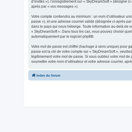
d’invités »), l’enregistrement sur « SkyDreamSoft » (désigné c
après par « vos messages »).
Votre compte contiendra au minimum : un nom d’utilisateur uniq
passe »), et une adresse courriel valide (désignée ci-après par
dans le pays qui nous héberge. Toute information au-delà de vot
« SkyDreamSoft ». Dans tous les cas, vous pouvez choisir quel
automatiquement par le logiciel phpBB.
Votre mot de passe est chiffré (hachage à sens unique) pour ga
passe est la clé de votre compte sur « SkyDreamSoft », veuill
légitimement votre mot de passe. Si vous oubliez votre mot de 
soumettre votre nom d’utilisateur et votre adresse courriel, a
Index du forum