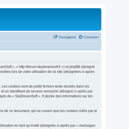
S’enregistrer
Connexion
eamSoft », « http://forum.skydreamsoft.fr ») et phpBB (désigné
ectées lors de votre utilisation de ce site (désignées ci-après
es cookies sont de petits fichiers texte stockés dans les
») et un identifiant de session anonyme (désigné ci-après par
jets de « SkyDreamSoft ». Il stocke des informations sur les
e de ce document, qui ne couvre que les cookies créés par le
ublication en tant qu’invité (désignée ci-après par « messages