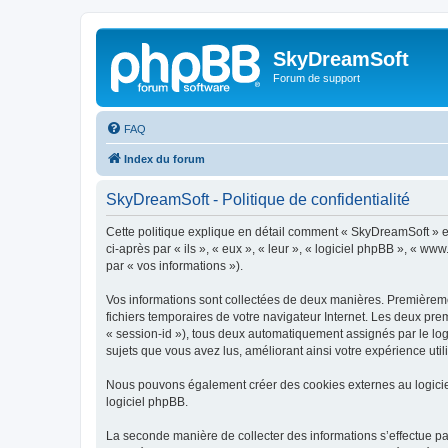
SkyDreamSoft
Forum de support
FAQ
Index du forum
SkyDreamSoft - Politique de confidentialité
Cette politique explique en détail comment « SkyDreamSoft » et 
ci-après par « ils », « eux », « leur », « logiciel phpBB », « w
par « vos informations »).
Vos informations sont collectées de deux manières. Premièremen
fichiers temporaires de votre navigateur Internet. Les deux prem
« session-id »), tous deux automatiquement assignés par le log
sujets que vous avez lus, améliorant ainsi votre expérience utili
Nous pouvons également créer des cookies externes au logicie
logiciel phpBB.
La seconde manière de collecter des informations s’effectue par