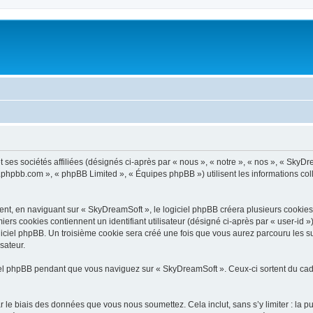
ses sociétés affiliées (désignés ci-après par « nous », « notre », « nos », « SkyDr
ww.phpbb.com », « phpBB Limited », « Équipes phpBB ») utilisent les informations coll
t, en naviguant sur « SkyDreamSoft », le logiciel phpBB créera plusieurs cookies. L
iers cookies contiennent un identifiant utilisateur (désigné ci-après par « user-id 
iciel phpBB. Un troisième cookie sera créé une fois que vous aurez parcouru les su
sateur.
l phpBB pendant que vous naviguez sur « SkyDreamSoft ». Ceux-ci sortent du cadr
 le biais des données que vous nous soumettez. Cela inclut, sans s’y limiter : la p