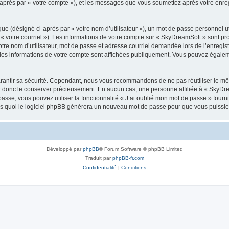
i-après par « votre compte »), et les messages que vous soumettez après votre enr
ue (désigné ci-après par « votre nom d’utilisateur »), un mot de passe personnel ut
 « votre courriel »). Les informations de votre compte sur « SkyDreamSoft » sont pr
re nom d’utilisateur, mot de passe et adresse courriel demandée lors de l’enregistre
les informations de votre compte sont affichées publiquement. Vous pouvez égaleme
rantir sa sécurité. Cependant, nous vous recommandons de ne pas réutiliser le mêm
ez donc le conserver précieusement. En aucun cas, une personne affiliée à « SkyD
passe, vous pouvez utiliser la fonctionnalité « J’ai oublié mon mot de passe » fou
près quoi le logiciel phpBB générera un nouveau mot de passe pour que vous puissiez
Développé par
phpBB
® Forum Software © phpBB Limited
Traduit par
phpBB-fr.com
Confidentialité
|
Conditions