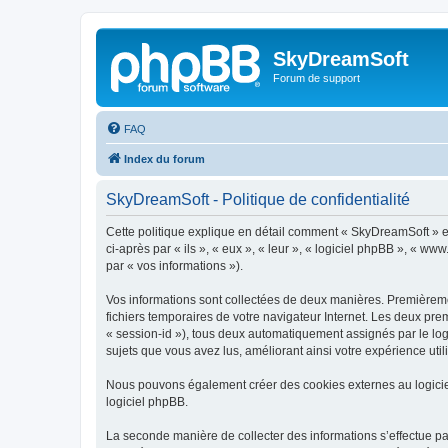
SkyDreamSoft
Forum de support
FAQ
Index du forum
SkyDreamSoft - Politique de confidentialité
Cette politique explique en détail comment « SkyDreamSoft » et 
ci-après par « ils », « eux », « leur », « logiciel phpBB », « w
par « vos informations »).
Vos informations sont collectées de deux manières. Premièremen
fichiers temporaires de votre navigateur Internet. Les deux prem
« session-id »), tous deux automatiquement assignés par le log
sujets que vous avez lus, améliorant ainsi votre expérience utili
Nous pouvons également créer des cookies externes au logicie
logiciel phpBB.
La seconde manière de collecter des informations s’effectue par