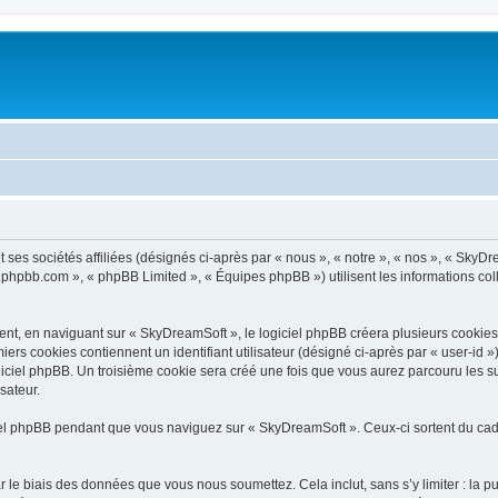
ses sociétés affiliées (désignés ci-après par « nous », « notre », « nos », « SkyDr
ww.phpbb.com », « phpBB Limited », « Équipes phpBB ») utilisent les informations coll
t, en naviguant sur « SkyDreamSoft », le logiciel phpBB créera plusieurs cookies. L
iers cookies contiennent un identifiant utilisateur (désigné ci-après par « user-id 
iciel phpBB. Un troisième cookie sera créé une fois que vous aurez parcouru les su
sateur.
l phpBB pendant que vous naviguez sur « SkyDreamSoft ». Ceux-ci sortent du cadr
 le biais des données que vous nous soumettez. Cela inclut, sans s’y limiter : la p