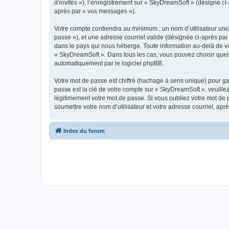
d’invités »), l’enregistrement sur « SkyDreamSoft » (désigné c
après par « vos messages »).
Votre compte contiendra au minimum : un nom d’utilisateur uniq
passe »), et une adresse courriel valide (désignée ci-après par
dans le pays qui nous héberge. Toute information au-delà de vot
« SkyDreamSoft ». Dans tous les cas, vous pouvez choisir quel
automatiquement par le logiciel phpBB.
Votre mot de passe est chiffré (hachage à sens unique) pour ga
passe est la clé de votre compte sur « SkyDreamSoft », veuill
légitimement votre mot de passe. Si vous oubliez votre mot de 
soumettre votre nom d’utilisateur et votre adresse courriel, a
Index du forum