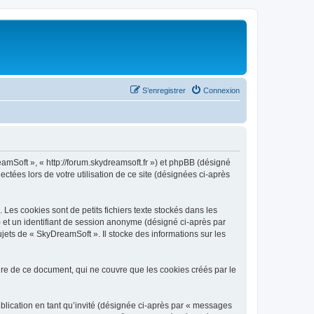
S’enregistrer
Connexion
eamSoft », « http://forum.skydreamsoft.fr ») et phpBB (désigné
ectées lors de votre utilisation de ce site (désignées ci-après
es cookies sont de petits fichiers texte stockés dans les
») et un identifiant de session anonyme (désigné ci-après par
jets de « SkyDreamSoft ». Il stocke des informations sur les
e de ce document, qui ne couvre que les cookies créés par le
ublication en tant qu’invité (désignée ci-après par « messages