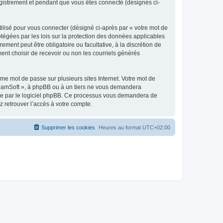
egistrement et pendant que vous êtes connecté (désignés ci-
ilisé pour vous connecter (désigné ci-après par « votre mot de
otégées par les lois sur la protection des données applicables
ment peut être obligatoire ou facultative, à la discrétion de
nt choisir de recevoir ou non les courriels générés
e mot de passe sur plusieurs sites Internet. Votre mot de
reamSoft », à phpBB ou à un tiers ne vous demandera
rnie par le logiciel phpBB. Ce processus vous demandera de
 retrouver l’accès à votre compte.
Supprimer les cookies
Heures au format
UTC+02:00