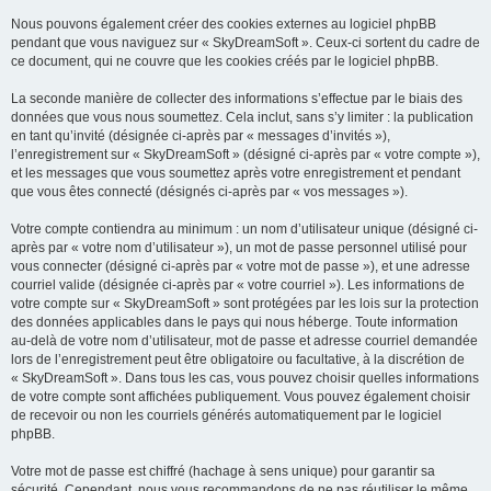
Nous pouvons également créer des cookies externes au logiciel phpBB
pendant que vous naviguez sur « SkyDreamSoft ». Ceux-ci sortent du cadre de
ce document, qui ne couvre que les cookies créés par le logiciel phpBB.
La seconde manière de collecter des informations s’effectue par le biais des
données que vous nous soumettez. Cela inclut, sans s’y limiter : la publication
en tant qu’invité (désignée ci-après par « messages d’invités »),
l’enregistrement sur « SkyDreamSoft » (désigné ci-après par « votre compte »),
et les messages que vous soumettez après votre enregistrement et pendant
que vous êtes connecté (désignés ci-après par « vos messages »).
Votre compte contiendra au minimum : un nom d’utilisateur unique (désigné ci-
après par « votre nom d’utilisateur »), un mot de passe personnel utilisé pour
vous connecter (désigné ci-après par « votre mot de passe »), et une adresse
courriel valide (désignée ci-après par « votre courriel »). Les informations de
votre compte sur « SkyDreamSoft » sont protégées par les lois sur la protection
des données applicables dans le pays qui nous héberge. Toute information
au-delà de votre nom d’utilisateur, mot de passe et adresse courriel demandée
lors de l’enregistrement peut être obligatoire ou facultative, à la discrétion de
« SkyDreamSoft ». Dans tous les cas, vous pouvez choisir quelles informations
de votre compte sont affichées publiquement. Vous pouvez également choisir
de recevoir ou non les courriels générés automatiquement par le logiciel
phpBB.
Votre mot de passe est chiffré (hachage à sens unique) pour garantir sa
sécurité. Cependant, nous vous recommandons de ne pas réutiliser le même