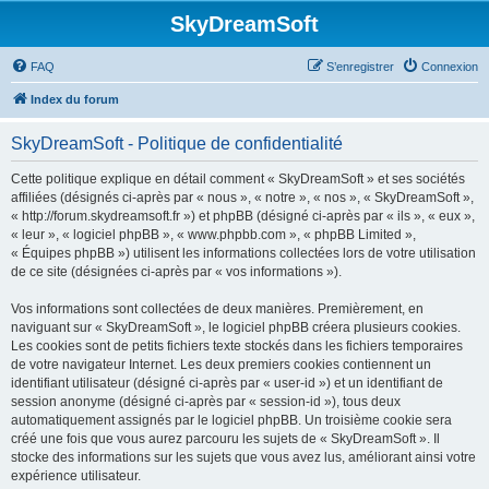
SkyDreamSoft
FAQ
S’enregistrer
Connexion
Index du forum
SkyDreamSoft - Politique de confidentialité
Cette politique explique en détail comment « SkyDreamSoft » et ses sociétés
affiliées (désignés ci-après par « nous », « notre », « nos », « SkyDreamSoft »,
« http://forum.skydreamsoft.fr ») et phpBB (désigné ci-après par « ils », « eux »,
« leur », « logiciel phpBB », « www.phpbb.com », « phpBB Limited »,
« Équipes phpBB ») utilisent les informations collectées lors de votre utilisation
de ce site (désignées ci-après par « vos informations »).
Vos informations sont collectées de deux manières. Premièrement, en
naviguant sur « SkyDreamSoft », le logiciel phpBB créera plusieurs cookies.
Les cookies sont de petits fichiers texte stockés dans les fichiers temporaires
de votre navigateur Internet. Les deux premiers cookies contiennent un
identifiant utilisateur (désigné ci-après par « user-id ») et un identifiant de
session anonyme (désigné ci-après par « session-id »), tous deux
automatiquement assignés par le logiciel phpBB. Un troisième cookie sera
créé une fois que vous aurez parcouru les sujets de « SkyDreamSoft ». Il
stocke des informations sur les sujets que vous avez lus, améliorant ainsi votre
expérience utilisateur.