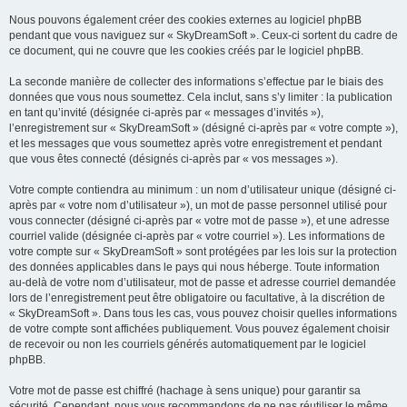
Nous pouvons également créer des cookies externes au logiciel phpBB
pendant que vous naviguez sur « SkyDreamSoft ». Ceux-ci sortent du cadre de
ce document, qui ne couvre que les cookies créés par le logiciel phpBB.
La seconde manière de collecter des informations s’effectue par le biais des
données que vous nous soumettez. Cela inclut, sans s’y limiter : la publication
en tant qu’invité (désignée ci-après par « messages d’invités »),
l’enregistrement sur « SkyDreamSoft » (désigné ci-après par « votre compte »),
et les messages que vous soumettez après votre enregistrement et pendant
que vous êtes connecté (désignés ci-après par « vos messages »).
Votre compte contiendra au minimum : un nom d’utilisateur unique (désigné ci-
après par « votre nom d’utilisateur »), un mot de passe personnel utilisé pour
vous connecter (désigné ci-après par « votre mot de passe »), et une adresse
courriel valide (désignée ci-après par « votre courriel »). Les informations de
votre compte sur « SkyDreamSoft » sont protégées par les lois sur la protection
des données applicables dans le pays qui nous héberge. Toute information
au-delà de votre nom d’utilisateur, mot de passe et adresse courriel demandée
lors de l’enregistrement peut être obligatoire ou facultative, à la discrétion de
« SkyDreamSoft ». Dans tous les cas, vous pouvez choisir quelles informations
de votre compte sont affichées publiquement. Vous pouvez également choisir
de recevoir ou non les courriels générés automatiquement par le logiciel
phpBB.
Votre mot de passe est chiffré (hachage à sens unique) pour garantir sa
sécurité. Cependant, nous vous recommandons de ne pas réutiliser le même