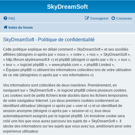
SkyDreamSoft
FAQ
S’enregistrer
Connexion
Index du forum
SkyDreamSoft - Politique de confidentialité
Cette politique explique en détail comment « SkyDreamSoft » et ses sociétés
affiliées (désignés ci-après par « nous », « notre », « nos », « SkyDreamSoft »,
« http://forum.skydreamsoft.fr ») et phpBB (désigné ci-après par « ils », « eux »,
« leur », « logiciel phpBB », « www.phpbb.com », « phpBB Limited »,
« Équipes phpBB ») utilisent les informations collectées lors de votre utilisation
de ce site (désignées ci-après par « vos informations »).
Vos informations sont collectées de deux manières. Premièrement, en
naviguant sur « SkyDreamSoft », le logiciel phpBB créera plusieurs cookies.
Les cookies sont de petits fichiers texte stockés dans les fichiers temporaires
de votre navigateur Internet. Les deux premiers cookies contiennent un
identifiant utilisateur (désigné ci-après par « user-id ») et un identifiant de
session anonyme (désigné ci-après par « session-id »), tous deux
automatiquement assignés par le logiciel phpBB. Un troisième cookie sera
créé une fois que vous aurez parcouru les sujets de « SkyDreamSoft ». Il
stocke des informations sur les sujets que vous avez lus, améliorant ainsi votre
expérience utilisateur.