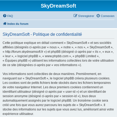
SkyDreamSoft
FAQ
S’enregistrer
Connexion
Index du forum
SkyDreamSoft - Politique de confidentialité
Cette politique explique en détail comment « SkyDreamSoft » et ses sociétés
affiliées (désignés ci-après par « nous », « notre », « nos », « SkyDreamSoft »,
« http://forum.skydreamsoft.fr ») et phpBB (désigné ci-après par « ils », « eux »,
« leur », « logiciel phpBB », « www.phpbb.com », « phpBB Limited »,
« Équipes phpBB ») utilisent les informations collectées lors de votre utilisation
de ce site (désignées ci-après par « vos informations »).
Vos informations sont collectées de deux manières. Premièrement, en
naviguant sur « SkyDreamSoft », le logiciel phpBB créera plusieurs cookies.
Les cookies sont de petits fichiers texte stockés dans les fichiers temporaires
de votre navigateur Internet. Les deux premiers cookies contiennent un
identifiant utilisateur (désigné ci-après par « user-id ») et un identifiant de
session anonyme (désigné ci-après par « session-id »), tous deux
automatiquement assignés par le logiciel phpBB. Un troisième cookie sera
créé une fois que vous aurez parcouru les sujets de « SkyDreamSoft ». Il
stocke des informations sur les sujets que vous avez lus, améliorant ainsi votre
expérience utilisateur.