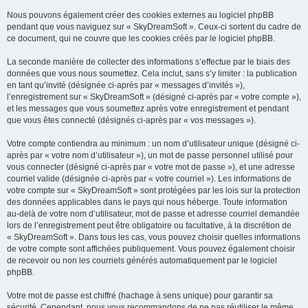
Nous pouvons également créer des cookies externes au logiciel phpBB
pendant que vous naviguez sur « SkyDreamSoft ». Ceux-ci sortent du cadre de
ce document, qui ne couvre que les cookies créés par le logiciel phpBB.
La seconde manière de collecter des informations s’effectue par le biais des
données que vous nous soumettez. Cela inclut, sans s’y limiter : la publication
en tant qu’invité (désignée ci-après par « messages d’invités »),
l’enregistrement sur « SkyDreamSoft » (désigné ci-après par « votre compte »),
et les messages que vous soumettez après votre enregistrement et pendant
que vous êtes connecté (désignés ci-après par « vos messages »).
Votre compte contiendra au minimum : un nom d’utilisateur unique (désigné ci-
après par « votre nom d’utilisateur »), un mot de passe personnel utilisé pour
vous connecter (désigné ci-après par « votre mot de passe »), et une adresse
courriel valide (désignée ci-après par « votre courriel »). Les informations de
votre compte sur « SkyDreamSoft » sont protégées par les lois sur la protection
des données applicables dans le pays qui nous héberge. Toute information
au-delà de votre nom d’utilisateur, mot de passe et adresse courriel demandée
lors de l’enregistrement peut être obligatoire ou facultative, à la discrétion de
« SkyDreamSoft ». Dans tous les cas, vous pouvez choisir quelles informations
de votre compte sont affichées publiquement. Vous pouvez également choisir
de recevoir ou non les courriels générés automatiquement par le logiciel
phpBB.
Votre mot de passe est chiffré (hachage à sens unique) pour garantir sa
sécurité. Cependant, nous vous recommandons de ne pas réutiliser le même