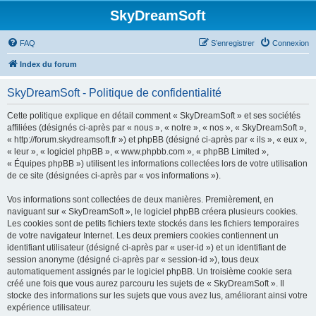
SkyDreamSoft
FAQ
S’enregistrer
Connexion
Index du forum
SkyDreamSoft - Politique de confidentialité
Cette politique explique en détail comment « SkyDreamSoft » et ses sociétés
affiliées (désignés ci-après par « nous », « notre », « nos », « SkyDreamSoft »,
« http://forum.skydreamsoft.fr ») et phpBB (désigné ci-après par « ils », « eux »,
« leur », « logiciel phpBB », « www.phpbb.com », « phpBB Limited »,
« Équipes phpBB ») utilisent les informations collectées lors de votre utilisation
de ce site (désignées ci-après par « vos informations »).
Vos informations sont collectées de deux manières. Premièrement, en
naviguant sur « SkyDreamSoft », le logiciel phpBB créera plusieurs cookies.
Les cookies sont de petits fichiers texte stockés dans les fichiers temporaires
de votre navigateur Internet. Les deux premiers cookies contiennent un
identifiant utilisateur (désigné ci-après par « user-id ») et un identifiant de
session anonyme (désigné ci-après par « session-id »), tous deux
automatiquement assignés par le logiciel phpBB. Un troisième cookie sera
créé une fois que vous aurez parcouru les sujets de « SkyDreamSoft ». Il
stocke des informations sur les sujets que vous avez lus, améliorant ainsi votre
expérience utilisateur.