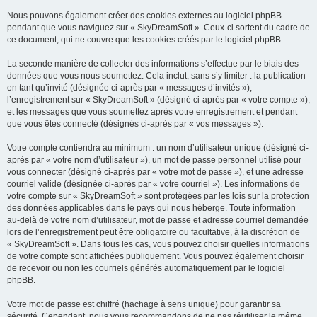
Nous pouvons également créer des cookies externes au logiciel phpBB
pendant que vous naviguez sur « SkyDreamSoft ». Ceux-ci sortent du cadre de
ce document, qui ne couvre que les cookies créés par le logiciel phpBB.
La seconde manière de collecter des informations s’effectue par le biais des
données que vous nous soumettez. Cela inclut, sans s’y limiter : la publication
en tant qu’invité (désignée ci-après par « messages d’invités »),
l’enregistrement sur « SkyDreamSoft » (désigné ci-après par « votre compte »),
et les messages que vous soumettez après votre enregistrement et pendant
que vous êtes connecté (désignés ci-après par « vos messages »).
Votre compte contiendra au minimum : un nom d’utilisateur unique (désigné ci-
après par « votre nom d’utilisateur »), un mot de passe personnel utilisé pour
vous connecter (désigné ci-après par « votre mot de passe »), et une adresse
courriel valide (désignée ci-après par « votre courriel »). Les informations de
votre compte sur « SkyDreamSoft » sont protégées par les lois sur la protection
des données applicables dans le pays qui nous héberge. Toute information
au-delà de votre nom d’utilisateur, mot de passe et adresse courriel demandée
lors de l’enregistrement peut être obligatoire ou facultative, à la discrétion de
« SkyDreamSoft ». Dans tous les cas, vous pouvez choisir quelles informations
de votre compte sont affichées publiquement. Vous pouvez également choisir
de recevoir ou non les courriels générés automatiquement par le logiciel
phpBB.
Votre mot de passe est chiffré (hachage à sens unique) pour garantir sa
sécurité. Cependant, nous vous recommandons de ne pas réutiliser le même