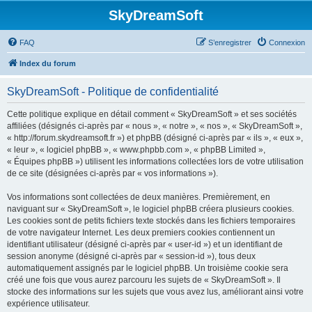
SkyDreamSoft
FAQ
S’enregistrer
Connexion
Index du forum
SkyDreamSoft - Politique de confidentialité
Cette politique explique en détail comment « SkyDreamSoft » et ses sociétés
affiliées (désignés ci-après par « nous », « notre », « nos », « SkyDreamSoft »,
« http://forum.skydreamsoft.fr ») et phpBB (désigné ci-après par « ils », « eux »,
« leur », « logiciel phpBB », « www.phpbb.com », « phpBB Limited »,
« Équipes phpBB ») utilisent les informations collectées lors de votre utilisation
de ce site (désignées ci-après par « vos informations »).
Vos informations sont collectées de deux manières. Premièrement, en
naviguant sur « SkyDreamSoft », le logiciel phpBB créera plusieurs cookies.
Les cookies sont de petits fichiers texte stockés dans les fichiers temporaires
de votre navigateur Internet. Les deux premiers cookies contiennent un
identifiant utilisateur (désigné ci-après par « user-id ») et un identifiant de
session anonyme (désigné ci-après par « session-id »), tous deux
automatiquement assignés par le logiciel phpBB. Un troisième cookie sera
créé une fois que vous aurez parcouru les sujets de « SkyDreamSoft ». Il
stocke des informations sur les sujets que vous avez lus, améliorant ainsi votre
expérience utilisateur.