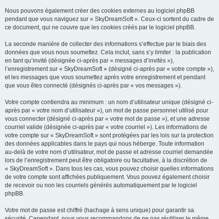
Nous pouvons également créer des cookies externes au logiciel phpBB
pendant que vous naviguez sur « SkyDreamSoft ». Ceux-ci sortent du cadre de
ce document, qui ne couvre que les cookies créés par le logiciel phpBB.
La seconde manière de collecter des informations s’effectue par le biais des
données que vous nous soumettez. Cela inclut, sans s’y limiter : la publication
en tant qu’invité (désignée ci-après par « messages d’invités »),
l’enregistrement sur « SkyDreamSoft » (désigné ci-après par « votre compte »),
et les messages que vous soumettez après votre enregistrement et pendant
que vous êtes connecté (désignés ci-après par « vos messages »).
Votre compte contiendra au minimum : un nom d’utilisateur unique (désigné ci-
après par « votre nom d’utilisateur »), un mot de passe personnel utilisé pour
vous connecter (désigné ci-après par « votre mot de passe »), et une adresse
courriel valide (désignée ci-après par « votre courriel »). Les informations de
votre compte sur « SkyDreamSoft » sont protégées par les lois sur la protection
des données applicables dans le pays qui nous héberge. Toute information
au-delà de votre nom d’utilisateur, mot de passe et adresse courriel demandée
lors de l’enregistrement peut être obligatoire ou facultative, à la discrétion de
« SkyDreamSoft ». Dans tous les cas, vous pouvez choisir quelles informations
de votre compte sont affichées publiquement. Vous pouvez également choisir
de recevoir ou non les courriels générés automatiquement par le logiciel
phpBB.
Votre mot de passe est chiffré (hachage à sens unique) pour garantir sa
sécurité. Cependant, nous vous recommandons de ne pas réutiliser le même