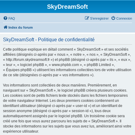
SkyDreamSoft
FAQ
S’enregistrer
Connexion
Index du forum
SkyDreamSoft - Politique de confidentialité
Cette politique explique en détail comment « SkyDreamSoft » et ses sociétés
affiliées (désignés ci-après par « nous », « notre », « nos », « SkyDreamSoft »,
« http://forum.skydreamsoft.fr ») et phpBB (désigné ci-après par « ils », « eux »,
« leur », « logiciel phpBB », « www.phpbb.com », « phpBB Limited »,
« Équipes phpBB ») utilisent les informations collectées lors de votre utilisation
de ce site (désignées ci-après par « vos informations »).
Vos informations sont collectées de deux manières. Premièrement, en
naviguant sur « SkyDreamSoft », le logiciel phpBB créera plusieurs cookies.
Les cookies sont de petits fichiers texte stockés dans les fichiers temporaires
de votre navigateur Internet. Les deux premiers cookies contiennent un
identifiant utilisateur (désigné ci-après par « user-id ») et un identifiant de
session anonyme (désigné ci-après par « session-id »), tous deux
automatiquement assignés par le logiciel phpBB. Un troisième cookie sera
créé une fois que vous aurez parcouru les sujets de « SkyDreamSoft ». Il
stocke des informations sur les sujets que vous avez lus, améliorant ainsi votre
expérience utilisateur.