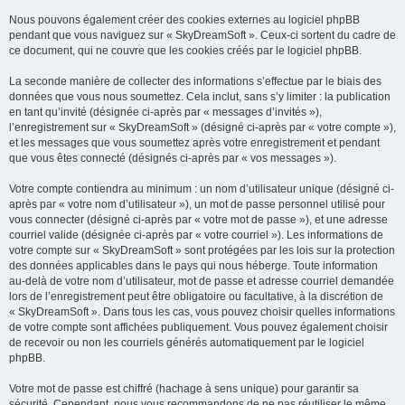
Nous pouvons également créer des cookies externes au logiciel phpBB
pendant que vous naviguez sur « SkyDreamSoft ». Ceux-ci sortent du cadre de
ce document, qui ne couvre que les cookies créés par le logiciel phpBB.
La seconde manière de collecter des informations s’effectue par le biais des
données que vous nous soumettez. Cela inclut, sans s’y limiter : la publication
en tant qu’invité (désignée ci-après par « messages d’invités »),
l’enregistrement sur « SkyDreamSoft » (désigné ci-après par « votre compte »),
et les messages que vous soumettez après votre enregistrement et pendant
que vous êtes connecté (désignés ci-après par « vos messages »).
Votre compte contiendra au minimum : un nom d’utilisateur unique (désigné ci-
après par « votre nom d’utilisateur »), un mot de passe personnel utilisé pour
vous connecter (désigné ci-après par « votre mot de passe »), et une adresse
courriel valide (désignée ci-après par « votre courriel »). Les informations de
votre compte sur « SkyDreamSoft » sont protégées par les lois sur la protection
des données applicables dans le pays qui nous héberge. Toute information
au-delà de votre nom d’utilisateur, mot de passe et adresse courriel demandée
lors de l’enregistrement peut être obligatoire ou facultative, à la discrétion de
« SkyDreamSoft ». Dans tous les cas, vous pouvez choisir quelles informations
de votre compte sont affichées publiquement. Vous pouvez également choisir
de recevoir ou non les courriels générés automatiquement par le logiciel
phpBB.
Votre mot de passe est chiffré (hachage à sens unique) pour garantir sa
sécurité. Cependant, nous vous recommandons de ne pas réutiliser le même