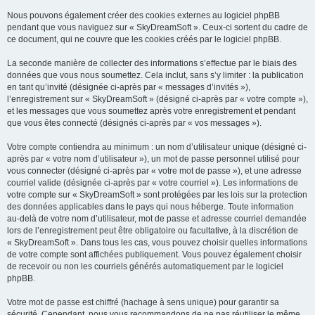
Nous pouvons également créer des cookies externes au logiciel phpBB
pendant que vous naviguez sur « SkyDreamSoft ». Ceux-ci sortent du cadre de
ce document, qui ne couvre que les cookies créés par le logiciel phpBB.
La seconde manière de collecter des informations s’effectue par le biais des
données que vous nous soumettez. Cela inclut, sans s’y limiter : la publication
en tant qu’invité (désignée ci-après par « messages d’invités »),
l’enregistrement sur « SkyDreamSoft » (désigné ci-après par « votre compte »),
et les messages que vous soumettez après votre enregistrement et pendant
que vous êtes connecté (désignés ci-après par « vos messages »).
Votre compte contiendra au minimum : un nom d’utilisateur unique (désigné ci-
après par « votre nom d’utilisateur »), un mot de passe personnel utilisé pour
vous connecter (désigné ci-après par « votre mot de passe »), et une adresse
courriel valide (désignée ci-après par « votre courriel »). Les informations de
votre compte sur « SkyDreamSoft » sont protégées par les lois sur la protection
des données applicables dans le pays qui nous héberge. Toute information
au-delà de votre nom d’utilisateur, mot de passe et adresse courriel demandée
lors de l’enregistrement peut être obligatoire ou facultative, à la discrétion de
« SkyDreamSoft ». Dans tous les cas, vous pouvez choisir quelles informations
de votre compte sont affichées publiquement. Vous pouvez également choisir
de recevoir ou non les courriels générés automatiquement par le logiciel
phpBB.
Votre mot de passe est chiffré (hachage à sens unique) pour garantir sa
sécurité. Cependant, nous vous recommandons de ne pas réutiliser le même