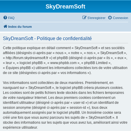
SkyDreamSoft
FAQ
S’enregistrer
Connexion
Index du forum
SkyDreamSoft - Politique de confidentialité
Cette politique explique en détail comment « SkyDreamSoft » et ses sociétés
affiliées (désignés ci-après par « nous », « notre », « nos », « SkyDreamSoft »,
« http://forum.skydreamsoft.fr ») et phpBB (désigné ci-après par « ils », « eux »,
« leur », « logiciel phpBB », « www.phpbb.com », « phpBB Limited »,
« Équipes phpBB ») utilisent les informations collectées lors de votre utilisation
de ce site (désignées ci-après par « vos informations »).
Vos informations sont collectées de deux manières. Premièrement, en
naviguant sur « SkyDreamSoft », le logiciel phpBB créera plusieurs cookies.
Les cookies sont de petits fichiers texte stockés dans les fichiers temporaires
de votre navigateur Internet. Les deux premiers cookies contiennent un
identifiant utilisateur (désigné ci-après par « user-id ») et un identifiant de
session anonyme (désigné ci-après par « session-id »), tous deux
automatiquement assignés par le logiciel phpBB. Un troisième cookie sera
créé une fois que vous aurez parcouru les sujets de « SkyDreamSoft ». Il
stocke des informations sur les sujets que vous avez lus, améliorant ainsi votre
expérience utilisateur.