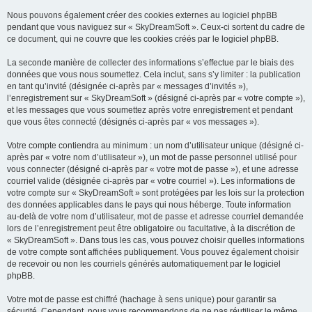
Nous pouvons également créer des cookies externes au logiciel phpBB
pendant que vous naviguez sur « SkyDreamSoft ». Ceux-ci sortent du cadre de
ce document, qui ne couvre que les cookies créés par le logiciel phpBB.
La seconde manière de collecter des informations s’effectue par le biais des
données que vous nous soumettez. Cela inclut, sans s’y limiter : la publication
en tant qu’invité (désignée ci-après par « messages d’invités »),
l’enregistrement sur « SkyDreamSoft » (désigné ci-après par « votre compte »),
et les messages que vous soumettez après votre enregistrement et pendant
que vous êtes connecté (désignés ci-après par « vos messages »).
Votre compte contiendra au minimum : un nom d’utilisateur unique (désigné ci-
après par « votre nom d’utilisateur »), un mot de passe personnel utilisé pour
vous connecter (désigné ci-après par « votre mot de passe »), et une adresse
courriel valide (désignée ci-après par « votre courriel »). Les informations de
votre compte sur « SkyDreamSoft » sont protégées par les lois sur la protection
des données applicables dans le pays qui nous héberge. Toute information
au-delà de votre nom d’utilisateur, mot de passe et adresse courriel demandée
lors de l’enregistrement peut être obligatoire ou facultative, à la discrétion de
« SkyDreamSoft ». Dans tous les cas, vous pouvez choisir quelles informations
de votre compte sont affichées publiquement. Vous pouvez également choisir
de recevoir ou non les courriels générés automatiquement par le logiciel
phpBB.
Votre mot de passe est chiffré (hachage à sens unique) pour garantir sa
sécurité. Cependant, nous vous recommandons de ne pas réutiliser le même