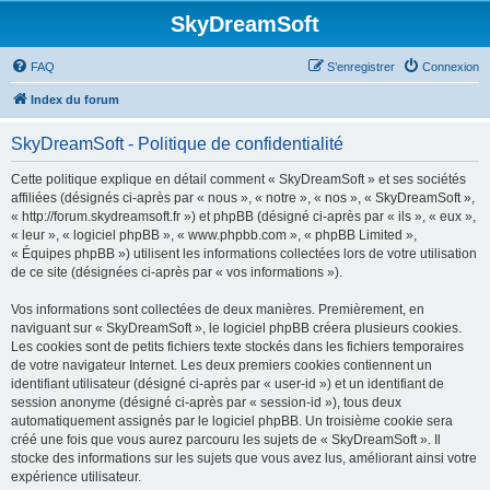
SkyDreamSoft
FAQ
S’enregistrer
Connexion
Index du forum
SkyDreamSoft - Politique de confidentialité
Cette politique explique en détail comment « SkyDreamSoft » et ses sociétés
affiliées (désignés ci-après par « nous », « notre », « nos », « SkyDreamSoft »,
« http://forum.skydreamsoft.fr ») et phpBB (désigné ci-après par « ils », « eux »,
« leur », « logiciel phpBB », « www.phpbb.com », « phpBB Limited »,
« Équipes phpBB ») utilisent les informations collectées lors de votre utilisation
de ce site (désignées ci-après par « vos informations »).
Vos informations sont collectées de deux manières. Premièrement, en
naviguant sur « SkyDreamSoft », le logiciel phpBB créera plusieurs cookies.
Les cookies sont de petits fichiers texte stockés dans les fichiers temporaires
de votre navigateur Internet. Les deux premiers cookies contiennent un
identifiant utilisateur (désigné ci-après par « user-id ») et un identifiant de
session anonyme (désigné ci-après par « session-id »), tous deux
automatiquement assignés par le logiciel phpBB. Un troisième cookie sera
créé une fois que vous aurez parcouru les sujets de « SkyDreamSoft ». Il
stocke des informations sur les sujets que vous avez lus, améliorant ainsi votre
expérience utilisateur.