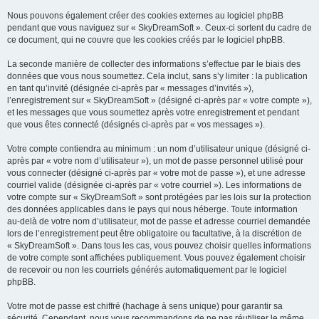
Nous pouvons également créer des cookies externes au logiciel phpBB
pendant que vous naviguez sur « SkyDreamSoft ». Ceux-ci sortent du cadre de
ce document, qui ne couvre que les cookies créés par le logiciel phpBB.
La seconde manière de collecter des informations s’effectue par le biais des
données que vous nous soumettez. Cela inclut, sans s’y limiter : la publication
en tant qu’invité (désignée ci-après par « messages d’invités »),
l’enregistrement sur « SkyDreamSoft » (désigné ci-après par « votre compte »),
et les messages que vous soumettez après votre enregistrement et pendant
que vous êtes connecté (désignés ci-après par « vos messages »).
Votre compte contiendra au minimum : un nom d’utilisateur unique (désigné ci-
après par « votre nom d’utilisateur »), un mot de passe personnel utilisé pour
vous connecter (désigné ci-après par « votre mot de passe »), et une adresse
courriel valide (désignée ci-après par « votre courriel »). Les informations de
votre compte sur « SkyDreamSoft » sont protégées par les lois sur la protection
des données applicables dans le pays qui nous héberge. Toute information
au-delà de votre nom d’utilisateur, mot de passe et adresse courriel demandée
lors de l’enregistrement peut être obligatoire ou facultative, à la discrétion de
« SkyDreamSoft ». Dans tous les cas, vous pouvez choisir quelles informations
de votre compte sont affichées publiquement. Vous pouvez également choisir
de recevoir ou non les courriels générés automatiquement par le logiciel
phpBB.
Votre mot de passe est chiffré (hachage à sens unique) pour garantir sa
sécurité. Cependant, nous vous recommandons de ne pas réutiliser le même