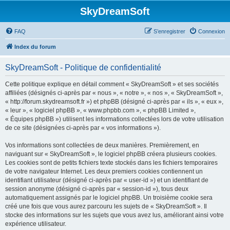
SkyDreamSoft
FAQ
S’enregistrer
Connexion
Index du forum
SkyDreamSoft - Politique de confidentialité
Cette politique explique en détail comment « SkyDreamSoft » et ses sociétés
affiliées (désignés ci-après par « nous », « notre », « nos », « SkyDreamSoft »,
« http://forum.skydreamsoft.fr ») et phpBB (désigné ci-après par « ils », « eux »,
« leur », « logiciel phpBB », « www.phpbb.com », « phpBB Limited »,
« Équipes phpBB ») utilisent les informations collectées lors de votre utilisation
de ce site (désignées ci-après par « vos informations »).
Vos informations sont collectées de deux manières. Premièrement, en
naviguant sur « SkyDreamSoft », le logiciel phpBB créera plusieurs cookies.
Les cookies sont de petits fichiers texte stockés dans les fichiers temporaires
de votre navigateur Internet. Les deux premiers cookies contiennent un
identifiant utilisateur (désigné ci-après par « user-id ») et un identifiant de
session anonyme (désigné ci-après par « session-id »), tous deux
automatiquement assignés par le logiciel phpBB. Un troisième cookie sera
créé une fois que vous aurez parcouru les sujets de « SkyDreamSoft ». Il
stocke des informations sur les sujets que vous avez lus, améliorant ainsi votre
expérience utilisateur.