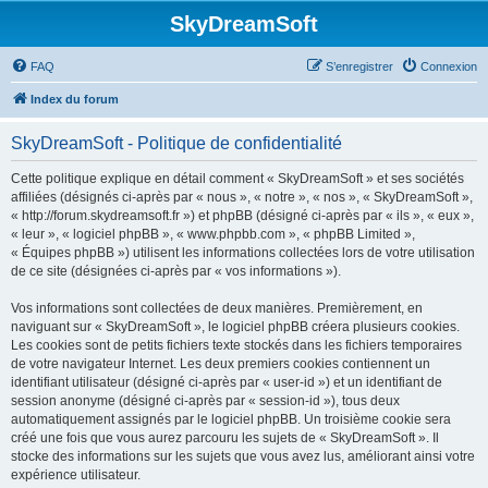
SkyDreamSoft
FAQ
S’enregistrer
Connexion
Index du forum
SkyDreamSoft - Politique de confidentialité
Cette politique explique en détail comment « SkyDreamSoft » et ses sociétés
affiliées (désignés ci-après par « nous », « notre », « nos », « SkyDreamSoft »,
« http://forum.skydreamsoft.fr ») et phpBB (désigné ci-après par « ils », « eux »,
« leur », « logiciel phpBB », « www.phpbb.com », « phpBB Limited »,
« Équipes phpBB ») utilisent les informations collectées lors de votre utilisation
de ce site (désignées ci-après par « vos informations »).
Vos informations sont collectées de deux manières. Premièrement, en
naviguant sur « SkyDreamSoft », le logiciel phpBB créera plusieurs cookies.
Les cookies sont de petits fichiers texte stockés dans les fichiers temporaires
de votre navigateur Internet. Les deux premiers cookies contiennent un
identifiant utilisateur (désigné ci-après par « user-id ») et un identifiant de
session anonyme (désigné ci-après par « session-id »), tous deux
automatiquement assignés par le logiciel phpBB. Un troisième cookie sera
créé une fois que vous aurez parcouru les sujets de « SkyDreamSoft ». Il
stocke des informations sur les sujets que vous avez lus, améliorant ainsi votre
expérience utilisateur.