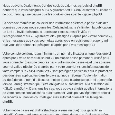
Nous pouvons également créer des cookies externes au logiciel phpBB
pendant que vous naviguez sur « SkyDreamSoft ». Ceux-ci sortent du cadre de
ce document, qui ne couvre que les cookies créés par le logiciel phpBB.
La seconde manière de collecter des informations s’effectue par le biais des
données que vous nous soumettez. Cela inclut, sans s’y limiter : la publication
en tant qu’invité (désignée ci-après par « messages d’invités »),
l’enregistrement sur « SkyDreamSoft » (désigné ci-après par « votre compte »),
et les messages que vous soumettez après votre enregistrement et pendant
que vous êtes connecté (désignés ci-après par « vos messages »).
Votre compte contiendra au minimum : un nom d’utilisateur unique (désigné ci-
après par « votre nom d’utilisateur »), un mot de passe personnel utilisé pour
vous connecter (désigné ci-après par « votre mot de passe »), et une adresse
courriel valide (désignée ci-après par « votre courriel »). Les informations de
votre compte sur « SkyDreamSoft » sont protégées par les lois sur la protection
des données applicables dans le pays qui nous héberge. Toute information
au-delà de votre nom d’utilisateur, mot de passe et adresse courriel demandée
lors de l’enregistrement peut être obligatoire ou facultative, à la discrétion de
« SkyDreamSoft ». Dans tous les cas, vous pouvez choisir quelles informations
de votre compte sont affichées publiquement. Vous pouvez également choisir
de recevoir ou non les courriels générés automatiquement par le logiciel
phpBB.
Votre mot de passe est chiffré (hachage à sens unique) pour garantir sa
sécurité. Cependant, nous vous recommandons de ne pas réutiliser le même