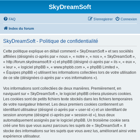
SkyDreamSoft
FAQ
S’enregistrer
Connexion
Index du forum
SkyDreamSoft - Politique de confidentialité
Cette politique explique en détail comment « SkyDreamSoft » et ses sociétés
affiliées (désignés ci-après par « nous », « notre », « nos », « SkyDreamSoft »,
« http://forum.skydreamsoft.fr ») et phpBB (désigné ci-après par « ils », « eux »,
« leur », « logiciel phpBB », « www.phpbb.com », « phpBB Limited »,
« Équipes phpBB ») utilisent les informations collectées lors de votre utilisation
de ce site (désignées ci-après par « vos informations »).
Vos informations sont collectées de deux manières. Premièrement, en
naviguant sur « SkyDreamSoft », le logiciel phpBB créera plusieurs cookies.
Les cookies sont de petits fichiers texte stockés dans les fichiers temporaires
de votre navigateur Internet. Les deux premiers cookies contiennent un
identifiant utilisateur (désigné ci-après par « user-id ») et un identifiant de
session anonyme (désigné ci-après par « session-id »), tous deux
automatiquement assignés par le logiciel phpBB. Un troisième cookie sera
créé une fois que vous aurez parcouru les sujets de « SkyDreamSoft ». Il
stocke des informations sur les sujets que vous avez lus, améliorant ainsi votre
expérience utilisateur.