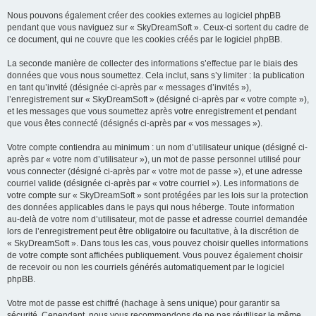
Nous pouvons également créer des cookies externes au logiciel phpBB
pendant que vous naviguez sur « SkyDreamSoft ». Ceux-ci sortent du cadre de
ce document, qui ne couvre que les cookies créés par le logiciel phpBB.
La seconde manière de collecter des informations s’effectue par le biais des
données que vous nous soumettez. Cela inclut, sans s’y limiter : la publication
en tant qu’invité (désignée ci-après par « messages d’invités »),
l’enregistrement sur « SkyDreamSoft » (désigné ci-après par « votre compte »),
et les messages que vous soumettez après votre enregistrement et pendant
que vous êtes connecté (désignés ci-après par « vos messages »).
Votre compte contiendra au minimum : un nom d’utilisateur unique (désigné ci-
après par « votre nom d’utilisateur »), un mot de passe personnel utilisé pour
vous connecter (désigné ci-après par « votre mot de passe »), et une adresse
courriel valide (désignée ci-après par « votre courriel »). Les informations de
votre compte sur « SkyDreamSoft » sont protégées par les lois sur la protection
des données applicables dans le pays qui nous héberge. Toute information
au-delà de votre nom d’utilisateur, mot de passe et adresse courriel demandée
lors de l’enregistrement peut être obligatoire ou facultative, à la discrétion de
« SkyDreamSoft ». Dans tous les cas, vous pouvez choisir quelles informations
de votre compte sont affichées publiquement. Vous pouvez également choisir
de recevoir ou non les courriels générés automatiquement par le logiciel
phpBB.
Votre mot de passe est chiffré (hachage à sens unique) pour garantir sa
sécurité. Cependant, nous vous recommandons de ne pas réutiliser le même