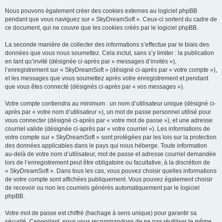
Nous pouvons également créer des cookies externes au logiciel phpBB
pendant que vous naviguez sur « SkyDreamSoft ». Ceux-ci sortent du cadre de
ce document, qui ne couvre que les cookies créés par le logiciel phpBB.
La seconde manière de collecter des informations s’effectue par le biais des
données que vous nous soumettez. Cela inclut, sans s’y limiter : la publication
en tant qu’invité (désignée ci-après par « messages d’invités »),
l’enregistrement sur « SkyDreamSoft » (désigné ci-après par « votre compte »),
et les messages que vous soumettez après votre enregistrement et pendant
que vous êtes connecté (désignés ci-après par « vos messages »).
Votre compte contiendra au minimum : un nom d’utilisateur unique (désigné ci-
après par « votre nom d’utilisateur »), un mot de passe personnel utilisé pour
vous connecter (désigné ci-après par « votre mot de passe »), et une adresse
courriel valide (désignée ci-après par « votre courriel »). Les informations de
votre compte sur « SkyDreamSoft » sont protégées par les lois sur la protection
des données applicables dans le pays qui nous héberge. Toute information
au-delà de votre nom d’utilisateur, mot de passe et adresse courriel demandée
lors de l’enregistrement peut être obligatoire ou facultative, à la discrétion de
« SkyDreamSoft ». Dans tous les cas, vous pouvez choisir quelles informations
de votre compte sont affichées publiquement. Vous pouvez également choisir
de recevoir ou non les courriels générés automatiquement par le logiciel
phpBB.
Votre mot de passe est chiffré (hachage à sens unique) pour garantir sa
sécurité. Cependant, nous vous recommandons de ne pas réutiliser le même