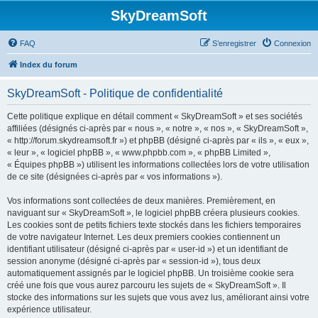
SkyDreamSoft
FAQ
S’enregistrer
Connexion
Index du forum
SkyDreamSoft - Politique de confidentialité
Cette politique explique en détail comment « SkyDreamSoft » et ses sociétés
affiliées (désignés ci-après par « nous », « notre », « nos », « SkyDreamSoft »,
« http://forum.skydreamsoft.fr ») et phpBB (désigné ci-après par « ils », « eux »,
« leur », « logiciel phpBB », « www.phpbb.com », « phpBB Limited »,
« Équipes phpBB ») utilisent les informations collectées lors de votre utilisation
de ce site (désignées ci-après par « vos informations »).
Vos informations sont collectées de deux manières. Premièrement, en
naviguant sur « SkyDreamSoft », le logiciel phpBB créera plusieurs cookies.
Les cookies sont de petits fichiers texte stockés dans les fichiers temporaires
de votre navigateur Internet. Les deux premiers cookies contiennent un
identifiant utilisateur (désigné ci-après par « user-id ») et un identifiant de
session anonyme (désigné ci-après par « session-id »), tous deux
automatiquement assignés par le logiciel phpBB. Un troisième cookie sera
créé une fois que vous aurez parcouru les sujets de « SkyDreamSoft ». Il
stocke des informations sur les sujets que vous avez lus, améliorant ainsi votre
expérience utilisateur.