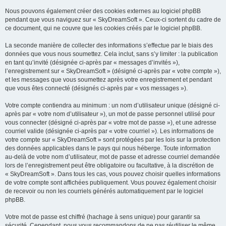
Nous pouvons également créer des cookies externes au logiciel phpBB
pendant que vous naviguez sur « SkyDreamSoft ». Ceux-ci sortent du cadre de
ce document, qui ne couvre que les cookies créés par le logiciel phpBB.
La seconde manière de collecter des informations s’effectue par le biais des
données que vous nous soumettez. Cela inclut, sans s’y limiter : la publication
en tant qu’invité (désignée ci-après par « messages d’invités »),
l’enregistrement sur « SkyDreamSoft » (désigné ci-après par « votre compte »),
et les messages que vous soumettez après votre enregistrement et pendant
que vous êtes connecté (désignés ci-après par « vos messages »).
Votre compte contiendra au minimum : un nom d’utilisateur unique (désigné ci-
après par « votre nom d’utilisateur »), un mot de passe personnel utilisé pour
vous connecter (désigné ci-après par « votre mot de passe »), et une adresse
courriel valide (désignée ci-après par « votre courriel »). Les informations de
votre compte sur « SkyDreamSoft » sont protégées par les lois sur la protection
des données applicables dans le pays qui nous héberge. Toute information
au-delà de votre nom d’utilisateur, mot de passe et adresse courriel demandée
lors de l’enregistrement peut être obligatoire ou facultative, à la discrétion de
« SkyDreamSoft ». Dans tous les cas, vous pouvez choisir quelles informations
de votre compte sont affichées publiquement. Vous pouvez également choisir
de recevoir ou non les courriels générés automatiquement par le logiciel
phpBB.
Votre mot de passe est chiffré (hachage à sens unique) pour garantir sa
sécurité. Cependant, nous vous recommandons de ne pas réutiliser le même