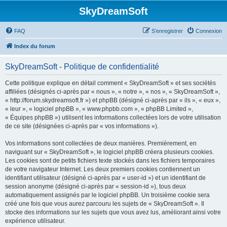
SkyDreamSoft
FAQ
S’enregistrer
Connexion
Index du forum
SkyDreamSoft - Politique de confidentialité
Cette politique explique en détail comment « SkyDreamSoft » et ses sociétés
affiliées (désignés ci-après par « nous », « notre », « nos », « SkyDreamSoft »,
« http://forum.skydreamsoft.fr ») et phpBB (désigné ci-après par « ils », « eux »,
« leur », « logiciel phpBB », « www.phpbb.com », « phpBB Limited »,
« Équipes phpBB ») utilisent les informations collectées lors de votre utilisation
de ce site (désignées ci-après par « vos informations »).
Vos informations sont collectées de deux manières. Premièrement, en
naviguant sur « SkyDreamSoft », le logiciel phpBB créera plusieurs cookies.
Les cookies sont de petits fichiers texte stockés dans les fichiers temporaires
de votre navigateur Internet. Les deux premiers cookies contiennent un
identifiant utilisateur (désigné ci-après par « user-id ») et un identifiant de
session anonyme (désigné ci-après par « session-id »), tous deux
automatiquement assignés par le logiciel phpBB. Un troisième cookie sera
créé une fois que vous aurez parcouru les sujets de « SkyDreamSoft ». Il
stocke des informations sur les sujets que vous avez lus, améliorant ainsi votre
expérience utilisateur.