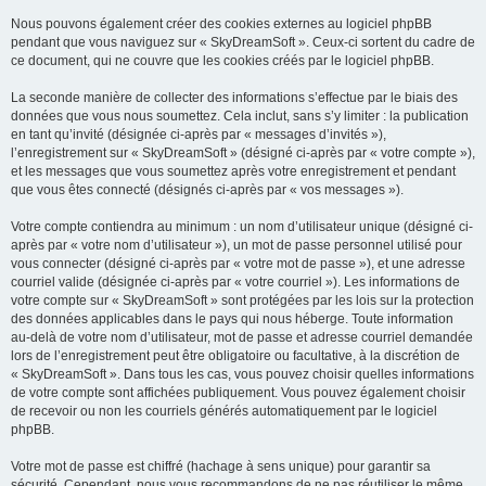
Nous pouvons également créer des cookies externes au logiciel phpBB
pendant que vous naviguez sur « SkyDreamSoft ». Ceux-ci sortent du cadre de
ce document, qui ne couvre que les cookies créés par le logiciel phpBB.
La seconde manière de collecter des informations s’effectue par le biais des
données que vous nous soumettez. Cela inclut, sans s’y limiter : la publication
en tant qu’invité (désignée ci-après par « messages d’invités »),
l’enregistrement sur « SkyDreamSoft » (désigné ci-après par « votre compte »),
et les messages que vous soumettez après votre enregistrement et pendant
que vous êtes connecté (désignés ci-après par « vos messages »).
Votre compte contiendra au minimum : un nom d’utilisateur unique (désigné ci-
après par « votre nom d’utilisateur »), un mot de passe personnel utilisé pour
vous connecter (désigné ci-après par « votre mot de passe »), et une adresse
courriel valide (désignée ci-après par « votre courriel »). Les informations de
votre compte sur « SkyDreamSoft » sont protégées par les lois sur la protection
des données applicables dans le pays qui nous héberge. Toute information
au-delà de votre nom d’utilisateur, mot de passe et adresse courriel demandée
lors de l’enregistrement peut être obligatoire ou facultative, à la discrétion de
« SkyDreamSoft ». Dans tous les cas, vous pouvez choisir quelles informations
de votre compte sont affichées publiquement. Vous pouvez également choisir
de recevoir ou non les courriels générés automatiquement par le logiciel
phpBB.
Votre mot de passe est chiffré (hachage à sens unique) pour garantir sa
sécurité. Cependant, nous vous recommandons de ne pas réutiliser le même