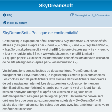
SkyDreamSoft
FAQ
S’enregistrer
Connexion
Index du forum
SkyDreamSoft - Politique de confidentialité
Cette politique explique en détail comment « SkyDreamSoft » et ses sociétés
affiliées (désignés ci-après par « nous », « notre », « nos », « SkyDreamSoft »,
« http://forum.skydreamsoft.fr ») et phpBB (désigné ci-après par « ils », « eux »,
« leur », « logiciel phpBB », « www.phpbb.com », « phpBB Limited »,
« Équipes phpBB ») utilisent les informations collectées lors de votre utilisation
de ce site (désignées ci-après par « vos informations »).
Vos informations sont collectées de deux manières. Premièrement, en
naviguant sur « SkyDreamSoft », le logiciel phpBB créera plusieurs cookies.
Les cookies sont de petits fichiers texte stockés dans les fichiers temporaires
de votre navigateur Internet. Les deux premiers cookies contiennent un
identifiant utilisateur (désigné ci-après par « user-id ») et un identifiant de
session anonyme (désigné ci-après par « session-id »), tous deux
automatiquement assignés par le logiciel phpBB. Un troisième cookie sera
créé une fois que vous aurez parcouru les sujets de « SkyDreamSoft ». Il
stocke des informations sur les sujets que vous avez lus, améliorant ainsi votre
expérience utilisateur.