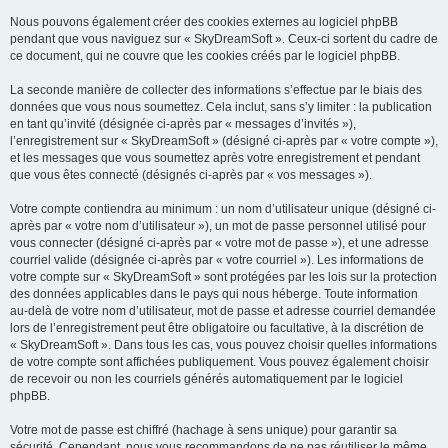
Nous pouvons également créer des cookies externes au logiciel phpBB
pendant que vous naviguez sur « SkyDreamSoft ». Ceux-ci sortent du cadre de
ce document, qui ne couvre que les cookies créés par le logiciel phpBB.
La seconde manière de collecter des informations s’effectue par le biais des
données que vous nous soumettez. Cela inclut, sans s’y limiter : la publication
en tant qu’invité (désignée ci-après par « messages d’invités »),
l’enregistrement sur « SkyDreamSoft » (désigné ci-après par « votre compte »),
et les messages que vous soumettez après votre enregistrement et pendant
que vous êtes connecté (désignés ci-après par « vos messages »).
Votre compte contiendra au minimum : un nom d’utilisateur unique (désigné ci-
après par « votre nom d’utilisateur »), un mot de passe personnel utilisé pour
vous connecter (désigné ci-après par « votre mot de passe »), et une adresse
courriel valide (désignée ci-après par « votre courriel »). Les informations de
votre compte sur « SkyDreamSoft » sont protégées par les lois sur la protection
des données applicables dans le pays qui nous héberge. Toute information
au-delà de votre nom d’utilisateur, mot de passe et adresse courriel demandée
lors de l’enregistrement peut être obligatoire ou facultative, à la discrétion de
« SkyDreamSoft ». Dans tous les cas, vous pouvez choisir quelles informations
de votre compte sont affichées publiquement. Vous pouvez également choisir
de recevoir ou non les courriels générés automatiquement par le logiciel
phpBB.
Votre mot de passe est chiffré (hachage à sens unique) pour garantir sa
sécurité. Cependant, nous vous recommandons de ne pas réutiliser le même