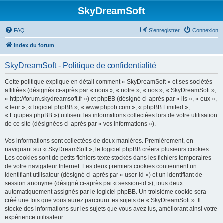
SkyDreamSoft
FAQ
S’enregistrer
Connexion
Index du forum
SkyDreamSoft - Politique de confidentialité
Cette politique explique en détail comment « SkyDreamSoft » et ses sociétés
affiliées (désignés ci-après par « nous », « notre », « nos », « SkyDreamSoft »,
« http://forum.skydreamsoft.fr ») et phpBB (désigné ci-après par « ils », « eux »,
« leur », « logiciel phpBB », « www.phpbb.com », « phpBB Limited »,
« Équipes phpBB ») utilisent les informations collectées lors de votre utilisation
de ce site (désignées ci-après par « vos informations »).
Vos informations sont collectées de deux manières. Premièrement, en
naviguant sur « SkyDreamSoft », le logiciel phpBB créera plusieurs cookies.
Les cookies sont de petits fichiers texte stockés dans les fichiers temporaires
de votre navigateur Internet. Les deux premiers cookies contiennent un
identifiant utilisateur (désigné ci-après par « user-id ») et un identifiant de
session anonyme (désigné ci-après par « session-id »), tous deux
automatiquement assignés par le logiciel phpBB. Un troisième cookie sera
créé une fois que vous aurez parcouru les sujets de « SkyDreamSoft ». Il
stocke des informations sur les sujets que vous avez lus, améliorant ainsi votre
expérience utilisateur.