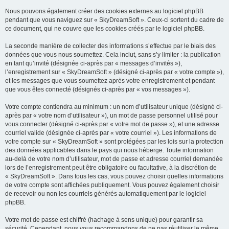
Nous pouvons également créer des cookies externes au logiciel phpBB
pendant que vous naviguez sur « SkyDreamSoft ». Ceux-ci sortent du cadre de
ce document, qui ne couvre que les cookies créés par le logiciel phpBB.
La seconde manière de collecter des informations s’effectue par le biais des
données que vous nous soumettez. Cela inclut, sans s’y limiter : la publication
en tant qu’invité (désignée ci-après par « messages d’invités »),
l’enregistrement sur « SkyDreamSoft » (désigné ci-après par « votre compte »),
et les messages que vous soumettez après votre enregistrement et pendant
que vous êtes connecté (désignés ci-après par « vos messages »).
Votre compte contiendra au minimum : un nom d’utilisateur unique (désigné ci-
après par « votre nom d’utilisateur »), un mot de passe personnel utilisé pour
vous connecter (désigné ci-après par « votre mot de passe »), et une adresse
courriel valide (désignée ci-après par « votre courriel »). Les informations de
votre compte sur « SkyDreamSoft » sont protégées par les lois sur la protection
des données applicables dans le pays qui nous héberge. Toute information
au-delà de votre nom d’utilisateur, mot de passe et adresse courriel demandée
lors de l’enregistrement peut être obligatoire ou facultative, à la discrétion de
« SkyDreamSoft ». Dans tous les cas, vous pouvez choisir quelles informations
de votre compte sont affichées publiquement. Vous pouvez également choisir
de recevoir ou non les courriels générés automatiquement par le logiciel
phpBB.
Votre mot de passe est chiffré (hachage à sens unique) pour garantir sa
sécurité. Cependant, nous vous recommandons de ne pas réutiliser le même