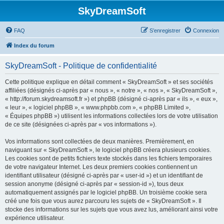
SkyDreamSoft
FAQ
S’enregistrer
Connexion
Index du forum
SkyDreamSoft - Politique de confidentialité
Cette politique explique en détail comment « SkyDreamSoft » et ses sociétés
affiliées (désignés ci-après par « nous », « notre », « nos », « SkyDreamSoft »,
« http://forum.skydreamsoft.fr ») et phpBB (désigné ci-après par « ils », « eux »,
« leur », « logiciel phpBB », « www.phpbb.com », « phpBB Limited »,
« Équipes phpBB ») utilisent les informations collectées lors de votre utilisation
de ce site (désignées ci-après par « vos informations »).
Vos informations sont collectées de deux manières. Premièrement, en
naviguant sur « SkyDreamSoft », le logiciel phpBB créera plusieurs cookies.
Les cookies sont de petits fichiers texte stockés dans les fichiers temporaires
de votre navigateur Internet. Les deux premiers cookies contiennent un
identifiant utilisateur (désigné ci-après par « user-id ») et un identifiant de
session anonyme (désigné ci-après par « session-id »), tous deux
automatiquement assignés par le logiciel phpBB. Un troisième cookie sera
créé une fois que vous aurez parcouru les sujets de « SkyDreamSoft ». Il
stocke des informations sur les sujets que vous avez lus, améliorant ainsi votre
expérience utilisateur.