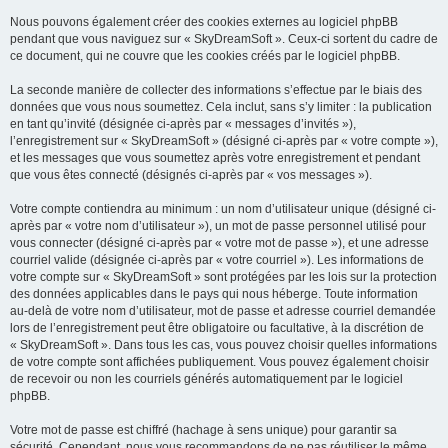
Nous pouvons également créer des cookies externes au logiciel phpBB
pendant que vous naviguez sur « SkyDreamSoft ». Ceux-ci sortent du cadre de
ce document, qui ne couvre que les cookies créés par le logiciel phpBB.
La seconde manière de collecter des informations s’effectue par le biais des
données que vous nous soumettez. Cela inclut, sans s’y limiter : la publication
en tant qu’invité (désignée ci-après par « messages d’invités »),
l’enregistrement sur « SkyDreamSoft » (désigné ci-après par « votre compte »),
et les messages que vous soumettez après votre enregistrement et pendant
que vous êtes connecté (désignés ci-après par « vos messages »).
Votre compte contiendra au minimum : un nom d’utilisateur unique (désigné ci-
après par « votre nom d’utilisateur »), un mot de passe personnel utilisé pour
vous connecter (désigné ci-après par « votre mot de passe »), et une adresse
courriel valide (désignée ci-après par « votre courriel »). Les informations de
votre compte sur « SkyDreamSoft » sont protégées par les lois sur la protection
des données applicables dans le pays qui nous héberge. Toute information
au-delà de votre nom d’utilisateur, mot de passe et adresse courriel demandée
lors de l’enregistrement peut être obligatoire ou facultative, à la discrétion de
« SkyDreamSoft ». Dans tous les cas, vous pouvez choisir quelles informations
de votre compte sont affichées publiquement. Vous pouvez également choisir
de recevoir ou non les courriels générés automatiquement par le logiciel
phpBB.
Votre mot de passe est chiffré (hachage à sens unique) pour garantir sa
sécurité. Cependant, nous vous recommandons de ne pas réutiliser le même