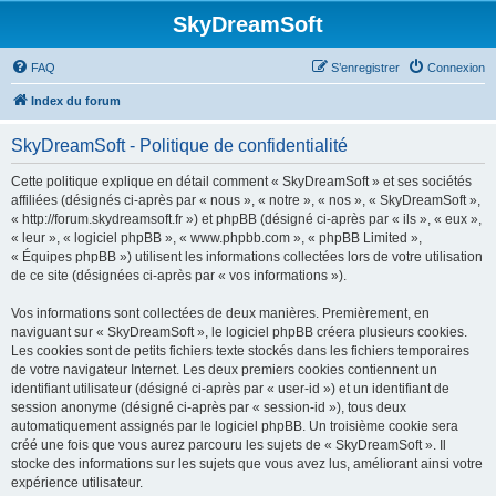
SkyDreamSoft
FAQ
S’enregistrer
Connexion
Index du forum
SkyDreamSoft - Politique de confidentialité
Cette politique explique en détail comment « SkyDreamSoft » et ses sociétés
affiliées (désignés ci-après par « nous », « notre », « nos », « SkyDreamSoft »,
« http://forum.skydreamsoft.fr ») et phpBB (désigné ci-après par « ils », « eux »,
« leur », « logiciel phpBB », « www.phpbb.com », « phpBB Limited »,
« Équipes phpBB ») utilisent les informations collectées lors de votre utilisation
de ce site (désignées ci-après par « vos informations »).
Vos informations sont collectées de deux manières. Premièrement, en
naviguant sur « SkyDreamSoft », le logiciel phpBB créera plusieurs cookies.
Les cookies sont de petits fichiers texte stockés dans les fichiers temporaires
de votre navigateur Internet. Les deux premiers cookies contiennent un
identifiant utilisateur (désigné ci-après par « user-id ») et un identifiant de
session anonyme (désigné ci-après par « session-id »), tous deux
automatiquement assignés par le logiciel phpBB. Un troisième cookie sera
créé une fois que vous aurez parcouru les sujets de « SkyDreamSoft ». Il
stocke des informations sur les sujets que vous avez lus, améliorant ainsi votre
expérience utilisateur.