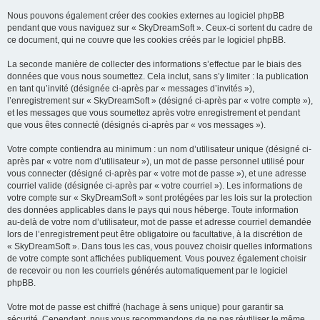
Nous pouvons également créer des cookies externes au logiciel phpBB
pendant que vous naviguez sur « SkyDreamSoft ». Ceux-ci sortent du cadre de
ce document, qui ne couvre que les cookies créés par le logiciel phpBB.
La seconde manière de collecter des informations s’effectue par le biais des
données que vous nous soumettez. Cela inclut, sans s’y limiter : la publication
en tant qu’invité (désignée ci-après par « messages d’invités »),
l’enregistrement sur « SkyDreamSoft » (désigné ci-après par « votre compte »),
et les messages que vous soumettez après votre enregistrement et pendant
que vous êtes connecté (désignés ci-après par « vos messages »).
Votre compte contiendra au minimum : un nom d’utilisateur unique (désigné ci-
après par « votre nom d’utilisateur »), un mot de passe personnel utilisé pour
vous connecter (désigné ci-après par « votre mot de passe »), et une adresse
courriel valide (désignée ci-après par « votre courriel »). Les informations de
votre compte sur « SkyDreamSoft » sont protégées par les lois sur la protection
des données applicables dans le pays qui nous héberge. Toute information
au-delà de votre nom d’utilisateur, mot de passe et adresse courriel demandée
lors de l’enregistrement peut être obligatoire ou facultative, à la discrétion de
« SkyDreamSoft ». Dans tous les cas, vous pouvez choisir quelles informations
de votre compte sont affichées publiquement. Vous pouvez également choisir
de recevoir ou non les courriels générés automatiquement par le logiciel
phpBB.
Votre mot de passe est chiffré (hachage à sens unique) pour garantir sa
sécurité. Cependant, nous vous recommandons de ne pas réutiliser le même