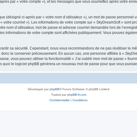
i-après par « votre compte »), et les messages que vous soumettez après votre enr
ue (désigné ci-après par « votre nom d’utilisateur »), un mot de passe personnel ut
 « votre courriel »). Les informations de votre compte sur « SkyDreamSoft » sont pr
re nom d’utilisateur, mot de passe et adresse courriel demandée lors de l’enregistre
les informations de votre compte sont affichées publiquement. Vous pouvez égaleme
rantir sa sécurité. Cependant, nous vous recommandons de ne pas réutiliser le mêm
ez donc le conserver précieusement. En aucun cas, une personne affiliée à « SkyD
passe, vous pouvez utiliser la fonctionnalité « J’ai oublié mon mot de passe » fou
près quoi le logiciel phpBB générera un nouveau mot de passe pour que vous puissiez
Développé par
phpBB
® Forum Software © phpBB Limited
Traduit par
phpBB-fr.com
Confidentialité
|
Conditions