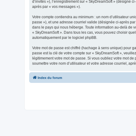
d’invités »), l’enregistrement sur « SkyDreamSoft » (désigné c
après par « vos messages »).
Votre compte contiendra au minimum : un nom d’utilisateur uniq
passe »), et une adresse courriel valide (désignée ci-après par
dans le pays qui nous héberge. Toute information au-delà de vot
« SkyDreamSoft ». Dans tous les cas, vous pouvez choisir quel
automatiquement par le logiciel phpBB.
Votre mot de passe est chiffré (hachage à sens unique) pour ga
passe est la clé de votre compte sur « SkyDreamSoft », veuill
légitimement votre mot de passe. Si vous oubliez votre mot de 
soumettre votre nom d’utilisateur et votre adresse courriel, a
Index du forum