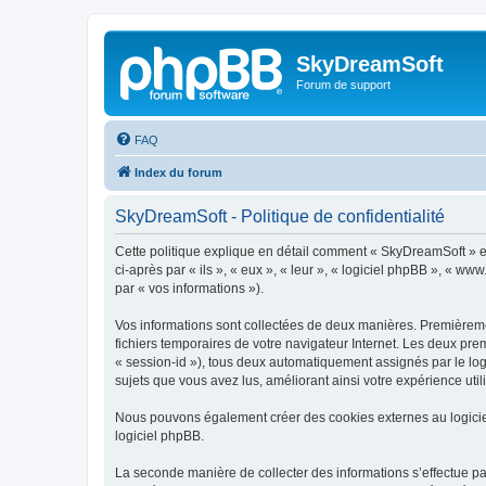
SkyDreamSoft
Forum de support
FAQ
Index du forum
SkyDreamSoft - Politique de confidentialité
Cette politique explique en détail comment « SkyDreamSoft » et 
ci-après par « ils », « eux », « leur », « logiciel phpBB », « w
par « vos informations »).
Vos informations sont collectées de deux manières. Premièremen
fichiers temporaires de votre navigateur Internet. Les deux prem
« session-id »), tous deux automatiquement assignés par le log
sujets que vous avez lus, améliorant ainsi votre expérience utili
Nous pouvons également créer des cookies externes au logicie
logiciel phpBB.
La seconde manière de collecter des informations s’effectue par