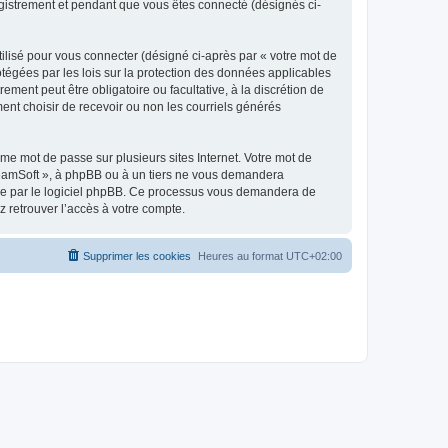
egistrement et pendant que vous êtes connecté (désignés ci-
ilisé pour vous connecter (désigné ci-après par « votre mot de
otégées par les lois sur la protection des données applicables
ment peut être obligatoire ou facultative, à la discrétion de
nt choisir de recevoir ou non les courriels générés
e mot de passe sur plusieurs sites Internet. Votre mot de
reamSoft », à phpBB ou à un tiers ne vous demandera
rnie par le logiciel phpBB. Ce processus vous demandera de
 retrouver l’accès à votre compte.
Supprimer les cookies
Heures au format
UTC+02:00