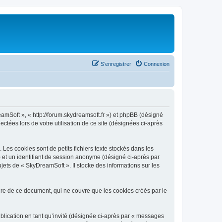
S’enregistrer
Connexion
eamSoft », « http://forum.skydreamsoft.fr ») et phpBB (désigné
ectées lors de votre utilisation de ce site (désignées ci-après
es cookies sont de petits fichiers texte stockés dans les
») et un identifiant de session anonyme (désigné ci-après par
jets de « SkyDreamSoft ». Il stocke des informations sur les
e de ce document, qui ne couvre que les cookies créés par le
ublication en tant qu’invité (désignée ci-après par « messages