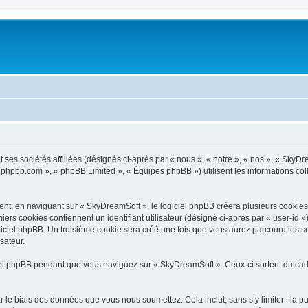
ses sociétés affiliées (désignés ci-après par « nous », « notre », « nos », « SkyDr
ww.phpbb.com », « phpBB Limited », « Équipes phpBB ») utilisent les informations coll
t, en naviguant sur « SkyDreamSoft », le logiciel phpBB créera plusieurs cookies. L
iers cookies contiennent un identifiant utilisateur (désigné ci-après par « user-id 
iciel phpBB. Un troisième cookie sera créé une fois que vous aurez parcouru les su
sateur.
l phpBB pendant que vous naviguez sur « SkyDreamSoft ». Ceux-ci sortent du cadr
 le biais des données que vous nous soumettez. Cela inclut, sans s’y limiter : la p