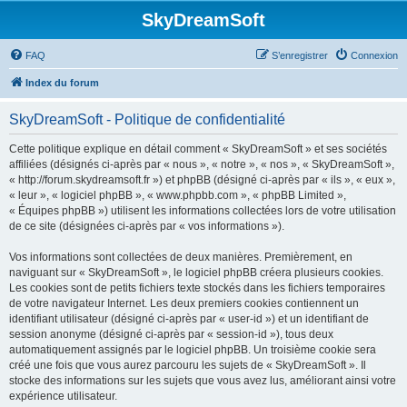
SkyDreamSoft
FAQ
S’enregistrer
Connexion
Index du forum
SkyDreamSoft - Politique de confidentialité
Cette politique explique en détail comment « SkyDreamSoft » et ses sociétés
affiliées (désignés ci-après par « nous », « notre », « nos », « SkyDreamSoft »,
« http://forum.skydreamsoft.fr ») et phpBB (désigné ci-après par « ils », « eux »,
« leur », « logiciel phpBB », « www.phpbb.com », « phpBB Limited »,
« Équipes phpBB ») utilisent les informations collectées lors de votre utilisation
de ce site (désignées ci-après par « vos informations »).
Vos informations sont collectées de deux manières. Premièrement, en
naviguant sur « SkyDreamSoft », le logiciel phpBB créera plusieurs cookies.
Les cookies sont de petits fichiers texte stockés dans les fichiers temporaires
de votre navigateur Internet. Les deux premiers cookies contiennent un
identifiant utilisateur (désigné ci-après par « user-id ») et un identifiant de
session anonyme (désigné ci-après par « session-id »), tous deux
automatiquement assignés par le logiciel phpBB. Un troisième cookie sera
créé une fois que vous aurez parcouru les sujets de « SkyDreamSoft ». Il
stocke des informations sur les sujets que vous avez lus, améliorant ainsi votre
expérience utilisateur.