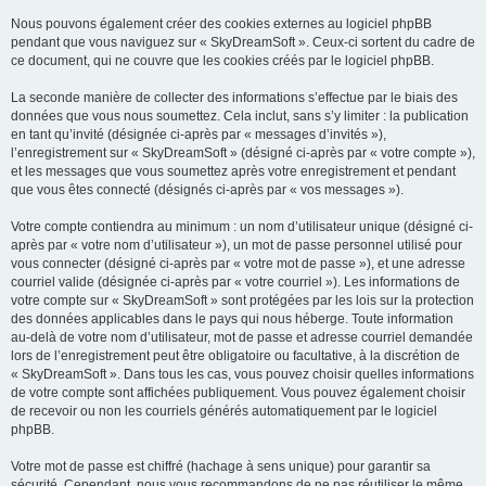
Nous pouvons également créer des cookies externes au logiciel phpBB
pendant que vous naviguez sur « SkyDreamSoft ». Ceux-ci sortent du cadre de
ce document, qui ne couvre que les cookies créés par le logiciel phpBB.
La seconde manière de collecter des informations s’effectue par le biais des
données que vous nous soumettez. Cela inclut, sans s’y limiter : la publication
en tant qu’invité (désignée ci-après par « messages d’invités »),
l’enregistrement sur « SkyDreamSoft » (désigné ci-après par « votre compte »),
et les messages que vous soumettez après votre enregistrement et pendant
que vous êtes connecté (désignés ci-après par « vos messages »).
Votre compte contiendra au minimum : un nom d’utilisateur unique (désigné ci-
après par « votre nom d’utilisateur »), un mot de passe personnel utilisé pour
vous connecter (désigné ci-après par « votre mot de passe »), et une adresse
courriel valide (désignée ci-après par « votre courriel »). Les informations de
votre compte sur « SkyDreamSoft » sont protégées par les lois sur la protection
des données applicables dans le pays qui nous héberge. Toute information
au-delà de votre nom d’utilisateur, mot de passe et adresse courriel demandée
lors de l’enregistrement peut être obligatoire ou facultative, à la discrétion de
« SkyDreamSoft ». Dans tous les cas, vous pouvez choisir quelles informations
de votre compte sont affichées publiquement. Vous pouvez également choisir
de recevoir ou non les courriels générés automatiquement par le logiciel
phpBB.
Votre mot de passe est chiffré (hachage à sens unique) pour garantir sa
sécurité. Cependant, nous vous recommandons de ne pas réutiliser le même