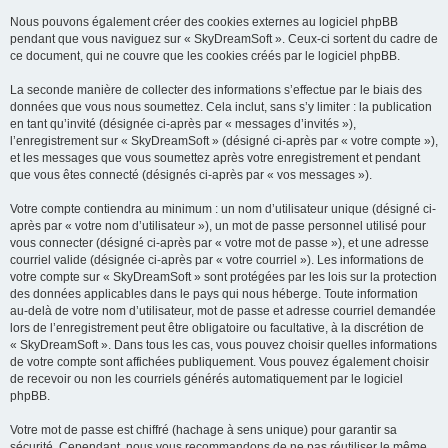
Nous pouvons également créer des cookies externes au logiciel phpBB
pendant que vous naviguez sur « SkyDreamSoft ». Ceux-ci sortent du cadre de
ce document, qui ne couvre que les cookies créés par le logiciel phpBB.
La seconde manière de collecter des informations s’effectue par le biais des
données que vous nous soumettez. Cela inclut, sans s’y limiter : la publication
en tant qu’invité (désignée ci-après par « messages d’invités »),
l’enregistrement sur « SkyDreamSoft » (désigné ci-après par « votre compte »),
et les messages que vous soumettez après votre enregistrement et pendant
que vous êtes connecté (désignés ci-après par « vos messages »).
Votre compte contiendra au minimum : un nom d’utilisateur unique (désigné ci-
après par « votre nom d’utilisateur »), un mot de passe personnel utilisé pour
vous connecter (désigné ci-après par « votre mot de passe »), et une adresse
courriel valide (désignée ci-après par « votre courriel »). Les informations de
votre compte sur « SkyDreamSoft » sont protégées par les lois sur la protection
des données applicables dans le pays qui nous héberge. Toute information
au-delà de votre nom d’utilisateur, mot de passe et adresse courriel demandée
lors de l’enregistrement peut être obligatoire ou facultative, à la discrétion de
« SkyDreamSoft ». Dans tous les cas, vous pouvez choisir quelles informations
de votre compte sont affichées publiquement. Vous pouvez également choisir
de recevoir ou non les courriels générés automatiquement par le logiciel
phpBB.
Votre mot de passe est chiffré (hachage à sens unique) pour garantir sa
sécurité. Cependant, nous vous recommandons de ne pas réutiliser le même