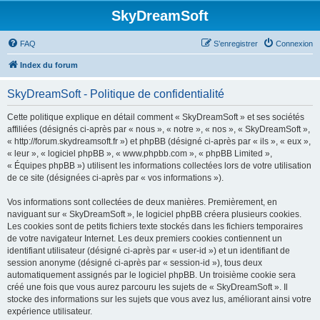
SkyDreamSoft
FAQ
S’enregistrer
Connexion
Index du forum
SkyDreamSoft - Politique de confidentialité
Cette politique explique en détail comment « SkyDreamSoft » et ses sociétés
affiliées (désignés ci-après par « nous », « notre », « nos », « SkyDreamSoft »,
« http://forum.skydreamsoft.fr ») et phpBB (désigné ci-après par « ils », « eux »,
« leur », « logiciel phpBB », « www.phpbb.com », « phpBB Limited »,
« Équipes phpBB ») utilisent les informations collectées lors de votre utilisation
de ce site (désignées ci-après par « vos informations »).
Vos informations sont collectées de deux manières. Premièrement, en
naviguant sur « SkyDreamSoft », le logiciel phpBB créera plusieurs cookies.
Les cookies sont de petits fichiers texte stockés dans les fichiers temporaires
de votre navigateur Internet. Les deux premiers cookies contiennent un
identifiant utilisateur (désigné ci-après par « user-id ») et un identifiant de
session anonyme (désigné ci-après par « session-id »), tous deux
automatiquement assignés par le logiciel phpBB. Un troisième cookie sera
créé une fois que vous aurez parcouru les sujets de « SkyDreamSoft ». Il
stocke des informations sur les sujets que vous avez lus, améliorant ainsi votre
expérience utilisateur.