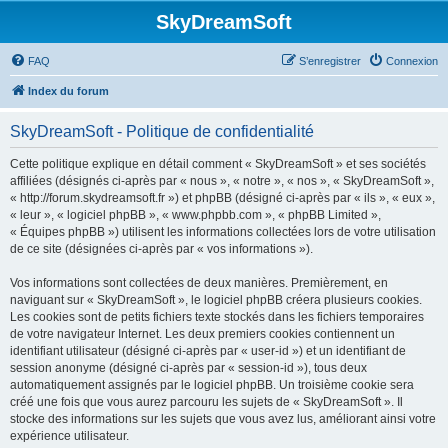
SkyDreamSoft
FAQ
S’enregistrer
Connexion
Index du forum
SkyDreamSoft - Politique de confidentialité
Cette politique explique en détail comment « SkyDreamSoft » et ses sociétés
affiliées (désignés ci-après par « nous », « notre », « nos », « SkyDreamSoft »,
« http://forum.skydreamsoft.fr ») et phpBB (désigné ci-après par « ils », « eux »,
« leur », « logiciel phpBB », « www.phpbb.com », « phpBB Limited »,
« Équipes phpBB ») utilisent les informations collectées lors de votre utilisation
de ce site (désignées ci-après par « vos informations »).
Vos informations sont collectées de deux manières. Premièrement, en
naviguant sur « SkyDreamSoft », le logiciel phpBB créera plusieurs cookies.
Les cookies sont de petits fichiers texte stockés dans les fichiers temporaires
de votre navigateur Internet. Les deux premiers cookies contiennent un
identifiant utilisateur (désigné ci-après par « user-id ») et un identifiant de
session anonyme (désigné ci-après par « session-id »), tous deux
automatiquement assignés par le logiciel phpBB. Un troisième cookie sera
créé une fois que vous aurez parcouru les sujets de « SkyDreamSoft ». Il
stocke des informations sur les sujets que vous avez lus, améliorant ainsi votre
expérience utilisateur.