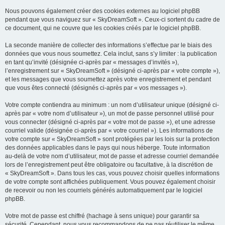
Nous pouvons également créer des cookies externes au logiciel phpBB
pendant que vous naviguez sur « SkyDreamSoft ». Ceux-ci sortent du cadre de
ce document, qui ne couvre que les cookies créés par le logiciel phpBB.
La seconde manière de collecter des informations s’effectue par le biais des
données que vous nous soumettez. Cela inclut, sans s’y limiter : la publication
en tant qu’invité (désignée ci-après par « messages d’invités »),
l’enregistrement sur « SkyDreamSoft » (désigné ci-après par « votre compte »),
et les messages que vous soumettez après votre enregistrement et pendant
que vous êtes connecté (désignés ci-après par « vos messages »).
Votre compte contiendra au minimum : un nom d’utilisateur unique (désigné ci-
après par « votre nom d’utilisateur »), un mot de passe personnel utilisé pour
vous connecter (désigné ci-après par « votre mot de passe »), et une adresse
courriel valide (désignée ci-après par « votre courriel »). Les informations de
votre compte sur « SkyDreamSoft » sont protégées par les lois sur la protection
des données applicables dans le pays qui nous héberge. Toute information
au-delà de votre nom d’utilisateur, mot de passe et adresse courriel demandée
lors de l’enregistrement peut être obligatoire ou facultative, à la discrétion de
« SkyDreamSoft ». Dans tous les cas, vous pouvez choisir quelles informations
de votre compte sont affichées publiquement. Vous pouvez également choisir
de recevoir ou non les courriels générés automatiquement par le logiciel
phpBB.
Votre mot de passe est chiffré (hachage à sens unique) pour garantir sa
sécurité. Cependant, nous vous recommandons de ne pas réutiliser le même