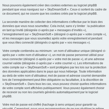
Nous pouvons également créer des cookies externes au logiciel phpBB
pendant que vous naviguez sur « SkyDreamSoft ». Ceux-ci sortent du cadre de
ce document, qui ne couvre que les cookies créés par le logiciel phpBB.
La seconde manière de collecter des informations s’effectue par le biais des
données que vous nous soumettez. Cela inclut, sans s’y limiter : la publication
en tant qu’invité (désignée ci-après par « messages d’invités »),
l’enregistrement sur « SkyDreamSoft » (désigné ci-après par « votre compte »),
et les messages que vous soumettez après votre enregistrement et pendant
que vous êtes connecté (désignés ci-après par « vos messages »).
Votre compte contiendra au minimum : un nom d’utilisateur unique (désigné ci-
après par « votre nom d’utilisateur »), un mot de passe personnel utilisé pour
vous connecter (désigné ci-après par « votre mot de passe »), et une adresse
courriel valide (désignée ci-après par « votre courriel »). Les informations de
votre compte sur « SkyDreamSoft » sont protégées par les lois sur la protection
des données applicables dans le pays qui nous héberge. Toute information
au-delà de votre nom d’utilisateur, mot de passe et adresse courriel demandée
lors de l’enregistrement peut être obligatoire ou facultative, à la discrétion de
« SkyDreamSoft ». Dans tous les cas, vous pouvez choisir quelles informations
de votre compte sont affichées publiquement. Vous pouvez également choisir
de recevoir ou non les courriels générés automatiquement par le logiciel
phpBB.
Votre mot de passe est chiffré (hachage à sens unique) pour garantir sa
sécurité. Cependant, nous vous recommandons de ne pas réutiliser le même