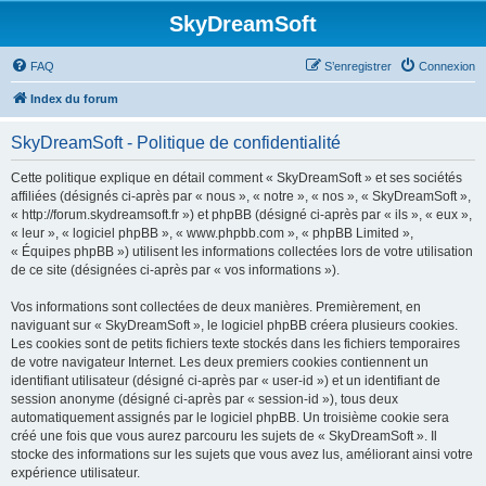
SkyDreamSoft
FAQ
S’enregistrer
Connexion
Index du forum
SkyDreamSoft - Politique de confidentialité
Cette politique explique en détail comment « SkyDreamSoft » et ses sociétés
affiliées (désignés ci-après par « nous », « notre », « nos », « SkyDreamSoft »,
« http://forum.skydreamsoft.fr ») et phpBB (désigné ci-après par « ils », « eux »,
« leur », « logiciel phpBB », « www.phpbb.com », « phpBB Limited »,
« Équipes phpBB ») utilisent les informations collectées lors de votre utilisation
de ce site (désignées ci-après par « vos informations »).
Vos informations sont collectées de deux manières. Premièrement, en
naviguant sur « SkyDreamSoft », le logiciel phpBB créera plusieurs cookies.
Les cookies sont de petits fichiers texte stockés dans les fichiers temporaires
de votre navigateur Internet. Les deux premiers cookies contiennent un
identifiant utilisateur (désigné ci-après par « user-id ») et un identifiant de
session anonyme (désigné ci-après par « session-id »), tous deux
automatiquement assignés par le logiciel phpBB. Un troisième cookie sera
créé une fois que vous aurez parcouru les sujets de « SkyDreamSoft ». Il
stocke des informations sur les sujets que vous avez lus, améliorant ainsi votre
expérience utilisateur.