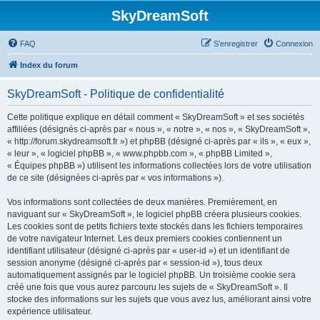
SkyDreamSoft
FAQ
S’enregistrer
Connexion
Index du forum
SkyDreamSoft - Politique de confidentialité
Cette politique explique en détail comment « SkyDreamSoft » et ses sociétés
affiliées (désignés ci-après par « nous », « notre », « nos », « SkyDreamSoft »,
« http://forum.skydreamsoft.fr ») et phpBB (désigné ci-après par « ils », « eux »,
« leur », « logiciel phpBB », « www.phpbb.com », « phpBB Limited »,
« Équipes phpBB ») utilisent les informations collectées lors de votre utilisation
de ce site (désignées ci-après par « vos informations »).
Vos informations sont collectées de deux manières. Premièrement, en
naviguant sur « SkyDreamSoft », le logiciel phpBB créera plusieurs cookies.
Les cookies sont de petits fichiers texte stockés dans les fichiers temporaires
de votre navigateur Internet. Les deux premiers cookies contiennent un
identifiant utilisateur (désigné ci-après par « user-id ») et un identifiant de
session anonyme (désigné ci-après par « session-id »), tous deux
automatiquement assignés par le logiciel phpBB. Un troisième cookie sera
créé une fois que vous aurez parcouru les sujets de « SkyDreamSoft ». Il
stocke des informations sur les sujets que vous avez lus, améliorant ainsi votre
expérience utilisateur.