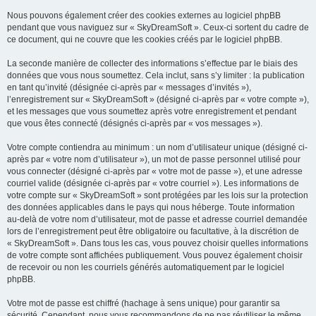
Nous pouvons également créer des cookies externes au logiciel phpBB
pendant que vous naviguez sur « SkyDreamSoft ». Ceux-ci sortent du cadre de
ce document, qui ne couvre que les cookies créés par le logiciel phpBB.
La seconde manière de collecter des informations s’effectue par le biais des
données que vous nous soumettez. Cela inclut, sans s’y limiter : la publication
en tant qu’invité (désignée ci-après par « messages d’invités »),
l’enregistrement sur « SkyDreamSoft » (désigné ci-après par « votre compte »),
et les messages que vous soumettez après votre enregistrement et pendant
que vous êtes connecté (désignés ci-après par « vos messages »).
Votre compte contiendra au minimum : un nom d’utilisateur unique (désigné ci-
après par « votre nom d’utilisateur »), un mot de passe personnel utilisé pour
vous connecter (désigné ci-après par « votre mot de passe »), et une adresse
courriel valide (désignée ci-après par « votre courriel »). Les informations de
votre compte sur « SkyDreamSoft » sont protégées par les lois sur la protection
des données applicables dans le pays qui nous héberge. Toute information
au-delà de votre nom d’utilisateur, mot de passe et adresse courriel demandée
lors de l’enregistrement peut être obligatoire ou facultative, à la discrétion de
« SkyDreamSoft ». Dans tous les cas, vous pouvez choisir quelles informations
de votre compte sont affichées publiquement. Vous pouvez également choisir
de recevoir ou non les courriels générés automatiquement par le logiciel
phpBB.
Votre mot de passe est chiffré (hachage à sens unique) pour garantir sa
sécurité. Cependant, nous vous recommandons de ne pas réutiliser le même