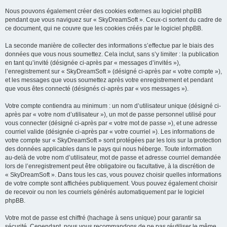
Nous pouvons également créer des cookies externes au logiciel phpBB
pendant que vous naviguez sur « SkyDreamSoft ». Ceux-ci sortent du cadre de
ce document, qui ne couvre que les cookies créés par le logiciel phpBB.
La seconde manière de collecter des informations s’effectue par le biais des
données que vous nous soumettez. Cela inclut, sans s’y limiter : la publication
en tant qu’invité (désignée ci-après par « messages d’invités »),
l’enregistrement sur « SkyDreamSoft » (désigné ci-après par « votre compte »),
et les messages que vous soumettez après votre enregistrement et pendant
que vous êtes connecté (désignés ci-après par « vos messages »).
Votre compte contiendra au minimum : un nom d’utilisateur unique (désigné ci-
après par « votre nom d’utilisateur »), un mot de passe personnel utilisé pour
vous connecter (désigné ci-après par « votre mot de passe »), et une adresse
courriel valide (désignée ci-après par « votre courriel »). Les informations de
votre compte sur « SkyDreamSoft » sont protégées par les lois sur la protection
des données applicables dans le pays qui nous héberge. Toute information
au-delà de votre nom d’utilisateur, mot de passe et adresse courriel demandée
lors de l’enregistrement peut être obligatoire ou facultative, à la discrétion de
« SkyDreamSoft ». Dans tous les cas, vous pouvez choisir quelles informations
de votre compte sont affichées publiquement. Vous pouvez également choisir
de recevoir ou non les courriels générés automatiquement par le logiciel
phpBB.
Votre mot de passe est chiffré (hachage à sens unique) pour garantir sa
sécurité. Cependant, nous vous recommandons de ne pas réutiliser le même