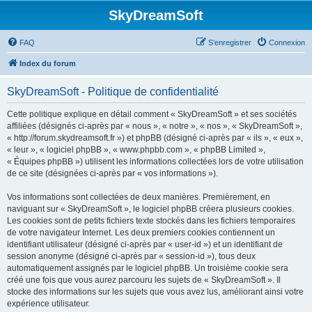
SkyDreamSoft
FAQ
S’enregistrer
Connexion
Index du forum
SkyDreamSoft - Politique de confidentialité
Cette politique explique en détail comment « SkyDreamSoft » et ses sociétés
affiliées (désignés ci-après par « nous », « notre », « nos », « SkyDreamSoft »,
« http://forum.skydreamsoft.fr ») et phpBB (désigné ci-après par « ils », « eux »,
« leur », « logiciel phpBB », « www.phpbb.com », « phpBB Limited »,
« Équipes phpBB ») utilisent les informations collectées lors de votre utilisation
de ce site (désignées ci-après par « vos informations »).
Vos informations sont collectées de deux manières. Premièrement, en
naviguant sur « SkyDreamSoft », le logiciel phpBB créera plusieurs cookies.
Les cookies sont de petits fichiers texte stockés dans les fichiers temporaires
de votre navigateur Internet. Les deux premiers cookies contiennent un
identifiant utilisateur (désigné ci-après par « user-id ») et un identifiant de
session anonyme (désigné ci-après par « session-id »), tous deux
automatiquement assignés par le logiciel phpBB. Un troisième cookie sera
créé une fois que vous aurez parcouru les sujets de « SkyDreamSoft ». Il
stocke des informations sur les sujets que vous avez lus, améliorant ainsi votre
expérience utilisateur.