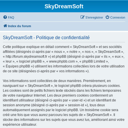
SkyDreamSoft
FAQ
S’enregistrer
Connexion
Index du forum
SkyDreamSoft - Politique de confidentialité
Cette politique explique en détail comment « SkyDreamSoft » et ses sociétés
affiliées (désignés ci-après par « nous », « notre », « nos », « SkyDreamSoft »,
« http://forum.skydreamsoft.fr ») et phpBB (désigné ci-après par « ils », « eux »,
« leur », « logiciel phpBB », « www.phpbb.com », « phpBB Limited »,
« Équipes phpBB ») utilisent les informations collectées lors de votre utilisation
de ce site (désignées ci-après par « vos informations »).
Vos informations sont collectées de deux manières. Premièrement, en
naviguant sur « SkyDreamSoft », le logiciel phpBB créera plusieurs cookies.
Les cookies sont de petits fichiers texte stockés dans les fichiers temporaires
de votre navigateur Internet. Les deux premiers cookies contiennent un
identifiant utilisateur (désigné ci-après par « user-id ») et un identifiant de
session anonyme (désigné ci-après par « session-id »), tous deux
automatiquement assignés par le logiciel phpBB. Un troisième cookie sera
créé une fois que vous aurez parcouru les sujets de « SkyDreamSoft ». Il
stocke des informations sur les sujets que vous avez lus, améliorant ainsi votre
expérience utilisateur.