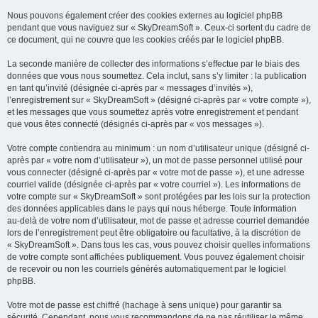
Nous pouvons également créer des cookies externes au logiciel phpBB
pendant que vous naviguez sur « SkyDreamSoft ». Ceux-ci sortent du cadre de
ce document, qui ne couvre que les cookies créés par le logiciel phpBB.
La seconde manière de collecter des informations s’effectue par le biais des
données que vous nous soumettez. Cela inclut, sans s’y limiter : la publication
en tant qu’invité (désignée ci-après par « messages d’invités »),
l’enregistrement sur « SkyDreamSoft » (désigné ci-après par « votre compte »),
et les messages que vous soumettez après votre enregistrement et pendant
que vous êtes connecté (désignés ci-après par « vos messages »).
Votre compte contiendra au minimum : un nom d’utilisateur unique (désigné ci-
après par « votre nom d’utilisateur »), un mot de passe personnel utilisé pour
vous connecter (désigné ci-après par « votre mot de passe »), et une adresse
courriel valide (désignée ci-après par « votre courriel »). Les informations de
votre compte sur « SkyDreamSoft » sont protégées par les lois sur la protection
des données applicables dans le pays qui nous héberge. Toute information
au-delà de votre nom d’utilisateur, mot de passe et adresse courriel demandée
lors de l’enregistrement peut être obligatoire ou facultative, à la discrétion de
« SkyDreamSoft ». Dans tous les cas, vous pouvez choisir quelles informations
de votre compte sont affichées publiquement. Vous pouvez également choisir
de recevoir ou non les courriels générés automatiquement par le logiciel
phpBB.
Votre mot de passe est chiffré (hachage à sens unique) pour garantir sa
sécurité. Cependant, nous vous recommandons de ne pas réutiliser le même