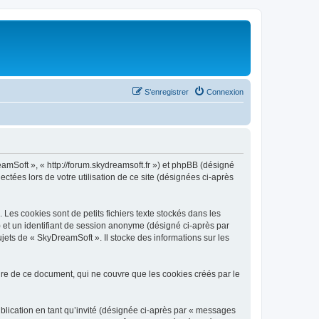
S’enregistrer
Connexion
eamSoft », « http://forum.skydreamsoft.fr ») et phpBB (désigné
ectées lors de votre utilisation de ce site (désignées ci-après
es cookies sont de petits fichiers texte stockés dans les
») et un identifiant de session anonyme (désigné ci-après par
jets de « SkyDreamSoft ». Il stocke des informations sur les
e de ce document, qui ne couvre que les cookies créés par le
ublication en tant qu’invité (désignée ci-après par « messages