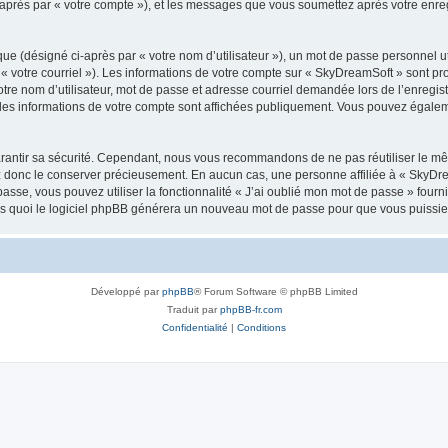
i-après par « votre compte »), et les messages que vous soumettez après votre enr
ue (désigné ci-après par « votre nom d’utilisateur »), un mot de passe personnel ut
 « votre courriel »). Les informations de votre compte sur « SkyDreamSoft » sont pr
re nom d’utilisateur, mot de passe et adresse courriel demandée lors de l’enregistre
les informations de votre compte sont affichées publiquement. Vous pouvez égaleme
rantir sa sécurité. Cependant, nous vous recommandons de ne pas réutiliser le mêm
ez donc le conserver précieusement. En aucun cas, une personne affiliée à « SkyD
passe, vous pouvez utiliser la fonctionnalité « J’ai oublié mon mot de passe » fou
près quoi le logiciel phpBB générera un nouveau mot de passe pour que vous puissiez
Développé par
phpBB
® Forum Software © phpBB Limited
Traduit par
phpBB-fr.com
Confidentialité
|
Conditions