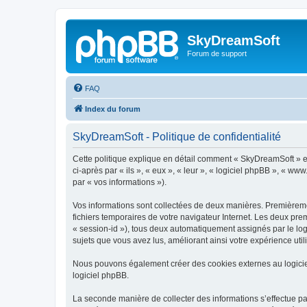
SkyDreamSoft
Forum de support
FAQ
Index du forum
SkyDreamSoft - Politique de confidentialité
Cette politique explique en détail comment « SkyDreamSoft » et 
ci-après par « ils », « eux », « leur », « logiciel phpBB », « w
par « vos informations »).
Vos informations sont collectées de deux manières. Premièremen
fichiers temporaires de votre navigateur Internet. Les deux prem
« session-id »), tous deux automatiquement assignés par le log
sujets que vous avez lus, améliorant ainsi votre expérience utili
Nous pouvons également créer des cookies externes au logicie
logiciel phpBB.
La seconde manière de collecter des informations s’effectue par