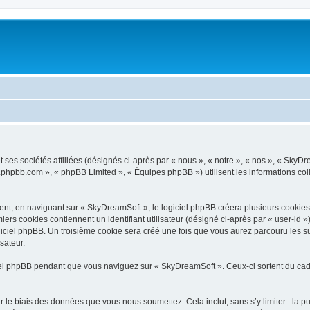
ses sociétés affiliées (désignés ci-après par « nous », « notre », « nos », « SkyDr
ww.phpbb.com », « phpBB Limited », « Équipes phpBB ») utilisent les informations coll
t, en naviguant sur « SkyDreamSoft », le logiciel phpBB créera plusieurs cookies. L
iers cookies contiennent un identifiant utilisateur (désigné ci-après par « user-id 
iciel phpBB. Un troisième cookie sera créé une fois que vous aurez parcouru les su
sateur.
l phpBB pendant que vous naviguez sur « SkyDreamSoft ». Ceux-ci sortent du cadr
 le biais des données que vous nous soumettez. Cela inclut, sans s’y limiter : la p