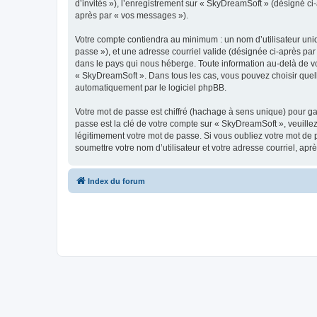
d’invités »), l’enregistrement sur « SkyDreamSoft » (désigné c
après par « vos messages »).
Votre compte contiendra au minimum : un nom d’utilisateur uniq
passe »), et une adresse courriel valide (désignée ci-après par
dans le pays qui nous héberge. Toute information au-delà de vot
« SkyDreamSoft ». Dans tous les cas, vous pouvez choisir quel
automatiquement par le logiciel phpBB.
Votre mot de passe est chiffré (hachage à sens unique) pour ga
passe est la clé de votre compte sur « SkyDreamSoft », veuill
légitimement votre mot de passe. Si vous oubliez votre mot de 
soumettre votre nom d’utilisateur et votre adresse courriel, a
Index du forum