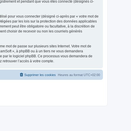
egistrement et pendant que vous êtes connecté (désignés ci-
ilisé pour vous connecter (désigné ci-après par « votre mot de
otégées par les lois sur la protection des données applicables
ment peut être obligatoire ou facultative, à la discrétion de
nt choisir de recevoir ou non les courriels générés
e mot de passe sur plusieurs sites Internet. Votre mot de
reamSoft », à phpBB ou à un tiers ne vous demandera
rnie par le logiciel phpBB. Ce processus vous demandera de
 retrouver l’accès à votre compte.
Supprimer les cookies
Heures au format
UTC+02:00