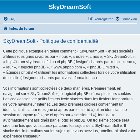
SkyDreamSoft
FAQ
S’enregistrer
Connexion
Index du forum
SkyDreamSoft - Politique de confidentialité
Cette politique explique en détail comment « SkyDreamSoft » et ses sociétés
affiliées (désignés ci-après par « nous », « notre », « nos », « SkyDreamSoft »,
« http://forum.skydreamsoft.fr ») et phpBB (désigné ci-après par « ils », « eux »,
« leur », « logiciel phpBB », « www.phpbb.com », « phpBB Limited »,
« Équipes phpBB ») utilisent les informations collectées lors de votre utilisation
de ce site (désignées ci-après par « vos informations »).
Vos informations sont collectées de deux manières. Premièrement, en
naviguant sur « SkyDreamSoft », le logiciel phpBB créera plusieurs cookies.
Les cookies sont de petits fichiers texte stockés dans les fichiers temporaires
de votre navigateur Internet. Les deux premiers cookies contiennent un
identifiant utilisateur (désigné ci-après par « user-id ») et un identifiant de
session anonyme (désigné ci-après par « session-id »), tous deux
automatiquement assignés par le logiciel phpBB. Un troisième cookie sera
créé une fois que vous aurez parcouru les sujets de « SkyDreamSoft ». Il
stocke des informations sur les sujets que vous avez lus, améliorant ainsi votre
expérience utilisateur.