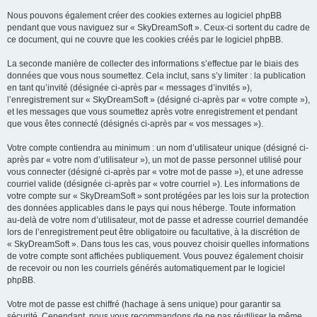
Nous pouvons également créer des cookies externes au logiciel phpBB
pendant que vous naviguez sur « SkyDreamSoft ». Ceux-ci sortent du cadre de
ce document, qui ne couvre que les cookies créés par le logiciel phpBB.
La seconde manière de collecter des informations s’effectue par le biais des
données que vous nous soumettez. Cela inclut, sans s’y limiter : la publication
en tant qu’invité (désignée ci-après par « messages d’invités »),
l’enregistrement sur « SkyDreamSoft » (désigné ci-après par « votre compte »),
et les messages que vous soumettez après votre enregistrement et pendant
que vous êtes connecté (désignés ci-après par « vos messages »).
Votre compte contiendra au minimum : un nom d’utilisateur unique (désigné ci-
après par « votre nom d’utilisateur »), un mot de passe personnel utilisé pour
vous connecter (désigné ci-après par « votre mot de passe »), et une adresse
courriel valide (désignée ci-après par « votre courriel »). Les informations de
votre compte sur « SkyDreamSoft » sont protégées par les lois sur la protection
des données applicables dans le pays qui nous héberge. Toute information
au-delà de votre nom d’utilisateur, mot de passe et adresse courriel demandée
lors de l’enregistrement peut être obligatoire ou facultative, à la discrétion de
« SkyDreamSoft ». Dans tous les cas, vous pouvez choisir quelles informations
de votre compte sont affichées publiquement. Vous pouvez également choisir
de recevoir ou non les courriels générés automatiquement par le logiciel
phpBB.
Votre mot de passe est chiffré (hachage à sens unique) pour garantir sa
sécurité. Cependant, nous vous recommandons de ne pas réutiliser le même