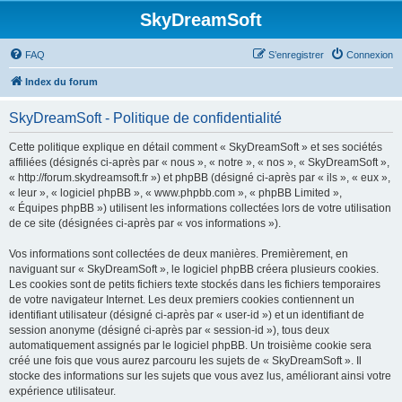
SkyDreamSoft
FAQ
S’enregistrer
Connexion
Index du forum
SkyDreamSoft - Politique de confidentialité
Cette politique explique en détail comment « SkyDreamSoft » et ses sociétés
affiliées (désignés ci-après par « nous », « notre », « nos », « SkyDreamSoft »,
« http://forum.skydreamsoft.fr ») et phpBB (désigné ci-après par « ils », « eux »,
« leur », « logiciel phpBB », « www.phpbb.com », « phpBB Limited »,
« Équipes phpBB ») utilisent les informations collectées lors de votre utilisation
de ce site (désignées ci-après par « vos informations »).
Vos informations sont collectées de deux manières. Premièrement, en
naviguant sur « SkyDreamSoft », le logiciel phpBB créera plusieurs cookies.
Les cookies sont de petits fichiers texte stockés dans les fichiers temporaires
de votre navigateur Internet. Les deux premiers cookies contiennent un
identifiant utilisateur (désigné ci-après par « user-id ») et un identifiant de
session anonyme (désigné ci-après par « session-id »), tous deux
automatiquement assignés par le logiciel phpBB. Un troisième cookie sera
créé une fois que vous aurez parcouru les sujets de « SkyDreamSoft ». Il
stocke des informations sur les sujets que vous avez lus, améliorant ainsi votre
expérience utilisateur.