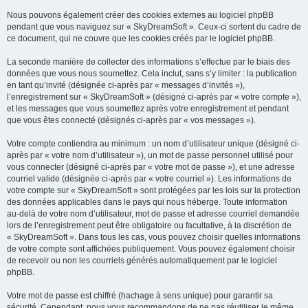
Nous pouvons également créer des cookies externes au logiciel phpBB
pendant que vous naviguez sur « SkyDreamSoft ». Ceux-ci sortent du cadre de
ce document, qui ne couvre que les cookies créés par le logiciel phpBB.
La seconde manière de collecter des informations s’effectue par le biais des
données que vous nous soumettez. Cela inclut, sans s’y limiter : la publication
en tant qu’invité (désignée ci-après par « messages d’invités »),
l’enregistrement sur « SkyDreamSoft » (désigné ci-après par « votre compte »),
et les messages que vous soumettez après votre enregistrement et pendant
que vous êtes connecté (désignés ci-après par « vos messages »).
Votre compte contiendra au minimum : un nom d’utilisateur unique (désigné ci-
après par « votre nom d’utilisateur »), un mot de passe personnel utilisé pour
vous connecter (désigné ci-après par « votre mot de passe »), et une adresse
courriel valide (désignée ci-après par « votre courriel »). Les informations de
votre compte sur « SkyDreamSoft » sont protégées par les lois sur la protection
des données applicables dans le pays qui nous héberge. Toute information
au-delà de votre nom d’utilisateur, mot de passe et adresse courriel demandée
lors de l’enregistrement peut être obligatoire ou facultative, à la discrétion de
« SkyDreamSoft ». Dans tous les cas, vous pouvez choisir quelles informations
de votre compte sont affichées publiquement. Vous pouvez également choisir
de recevoir ou non les courriels générés automatiquement par le logiciel
phpBB.
Votre mot de passe est chiffré (hachage à sens unique) pour garantir sa
sécurité. Cependant, nous vous recommandons de ne pas réutiliser le même