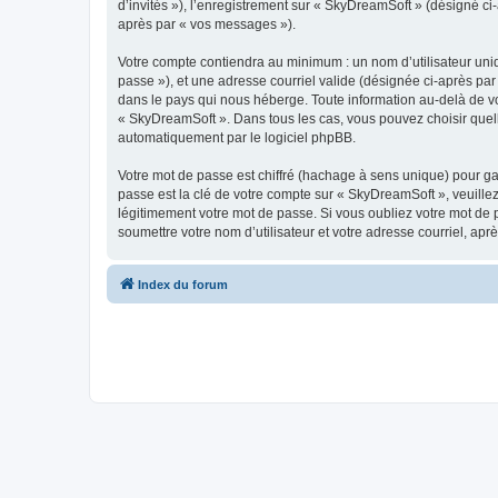
d’invités »), l’enregistrement sur « SkyDreamSoft » (désigné c
après par « vos messages »).
Votre compte contiendra au minimum : un nom d’utilisateur uniq
passe »), et une adresse courriel valide (désignée ci-après par
dans le pays qui nous héberge. Toute information au-delà de vot
« SkyDreamSoft ». Dans tous les cas, vous pouvez choisir quel
automatiquement par le logiciel phpBB.
Votre mot de passe est chiffré (hachage à sens unique) pour ga
passe est la clé de votre compte sur « SkyDreamSoft », veuill
légitimement votre mot de passe. Si vous oubliez votre mot de 
soumettre votre nom d’utilisateur et votre adresse courriel, a
Index du forum