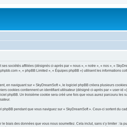
ses sociétés affiliées (désignés ci-après par « nous », « notre », « nos », « SkyDr
ww.phpbb.com », « phpBB Limited », « Équipes phpBB ») utilisent les informations coll
t, en naviguant sur « SkyDreamSoft », le logiciel phpBB créera plusieurs cookies. L
iers cookies contiennent un identifiant utilisateur (désigné ci-après par « user-id 
iciel phpBB. Un troisième cookie sera créé une fois que vous aurez parcouru les su
sateur.
l phpBB pendant que vous naviguez sur « SkyDreamSoft ». Ceux-ci sortent du cadr
 le biais des données que vous nous soumettez. Cela inclut, sans s’y limiter : la p