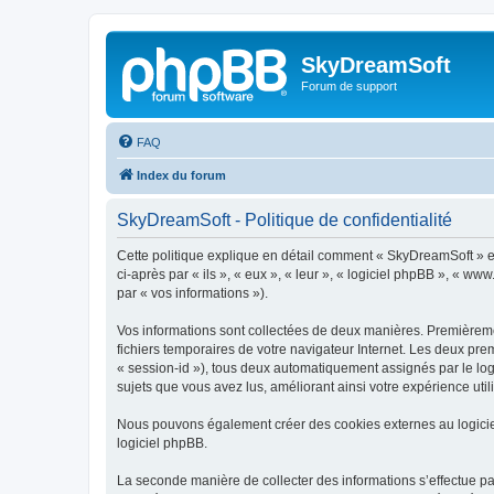
SkyDreamSoft
Forum de support
FAQ
Index du forum
SkyDreamSoft - Politique de confidentialité
Cette politique explique en détail comment « SkyDreamSoft » et 
ci-après par « ils », « eux », « leur », « logiciel phpBB », « w
par « vos informations »).
Vos informations sont collectées de deux manières. Premièremen
fichiers temporaires de votre navigateur Internet. Les deux prem
« session-id »), tous deux automatiquement assignés par le log
sujets que vous avez lus, améliorant ainsi votre expérience utili
Nous pouvons également créer des cookies externes au logicie
logiciel phpBB.
La seconde manière de collecter des informations s’effectue par