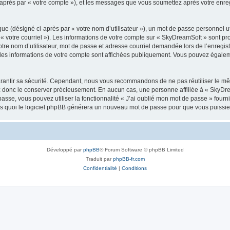
i-après par « votre compte »), et les messages que vous soumettez après votre enr
ue (désigné ci-après par « votre nom d’utilisateur »), un mot de passe personnel ut
 « votre courriel »). Les informations de votre compte sur « SkyDreamSoft » sont pr
re nom d’utilisateur, mot de passe et adresse courriel demandée lors de l’enregistre
les informations de votre compte sont affichées publiquement. Vous pouvez égaleme
rantir sa sécurité. Cependant, nous vous recommandons de ne pas réutiliser le mêm
ez donc le conserver précieusement. En aucun cas, une personne affiliée à « SkyD
passe, vous pouvez utiliser la fonctionnalité « J’ai oublié mon mot de passe » fou
près quoi le logiciel phpBB générera un nouveau mot de passe pour que vous puissiez
Développé par
phpBB
® Forum Software © phpBB Limited
Traduit par
phpBB-fr.com
Confidentialité
|
Conditions