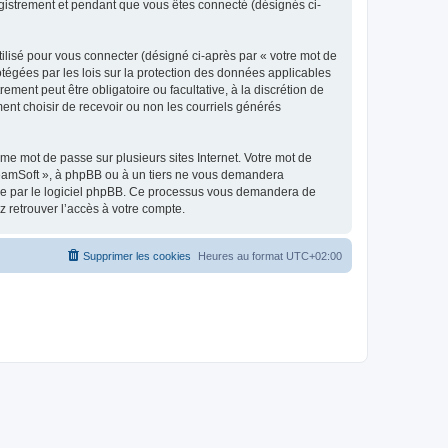
egistrement et pendant que vous êtes connecté (désignés ci-
ilisé pour vous connecter (désigné ci-après par « votre mot de
otégées par les lois sur la protection des données applicables
ment peut être obligatoire ou facultative, à la discrétion de
nt choisir de recevoir ou non les courriels générés
e mot de passe sur plusieurs sites Internet. Votre mot de
reamSoft », à phpBB ou à un tiers ne vous demandera
rnie par le logiciel phpBB. Ce processus vous demandera de
 retrouver l’accès à votre compte.
Supprimer les cookies
Heures au format
UTC+02:00