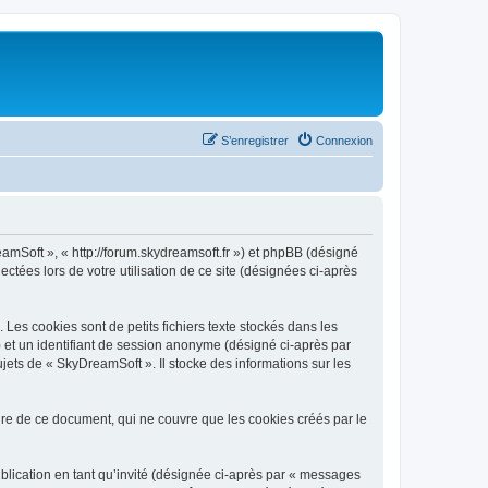
S’enregistrer
Connexion
eamSoft », « http://forum.skydreamsoft.fr ») et phpBB (désigné
ectées lors de votre utilisation de ce site (désignées ci-après
es cookies sont de petits fichiers texte stockés dans les
») et un identifiant de session anonyme (désigné ci-après par
jets de « SkyDreamSoft ». Il stocke des informations sur les
e de ce document, qui ne couvre que les cookies créés par le
ublication en tant qu’invité (désignée ci-après par « messages