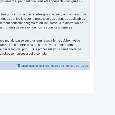
egistrement et pendant que vous êtes connecté (désignés ci-
ilisé pour vous connecter (désigné ci-après par « votre mot de
otégées par les lois sur la protection des données applicables
ment peut être obligatoire ou facultative, à la discrétion de
nt choisir de recevoir ou non les courriels générés
e mot de passe sur plusieurs sites Internet. Votre mot de
reamSoft », à phpBB ou à un tiers ne vous demandera
rnie par le logiciel phpBB. Ce processus vous demandera de
 retrouver l’accès à votre compte.
Supprimer les cookies
Heures au format
UTC+02:00