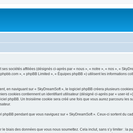
ses sociétés affiliées (désignés ci-après par « nous », « notre », « nos », « SkyDr
ww.phpbb.com », « phpBB Limited », « Équipes phpBB ») utilisent les informations coll
t, en naviguant sur « SkyDreamSoft », le logiciel phpBB créera plusieurs cookies. L
iers cookies contiennent un identifiant utilisateur (désigné ci-après par « user-id 
iciel phpBB. Un troisième cookie sera créé une fois que vous aurez parcouru les su
sateur.
l phpBB pendant que vous naviguez sur « SkyDreamSoft ». Ceux-ci sortent du cadr
 le biais des données que vous nous soumettez. Cela inclut, sans s’y limiter : la p