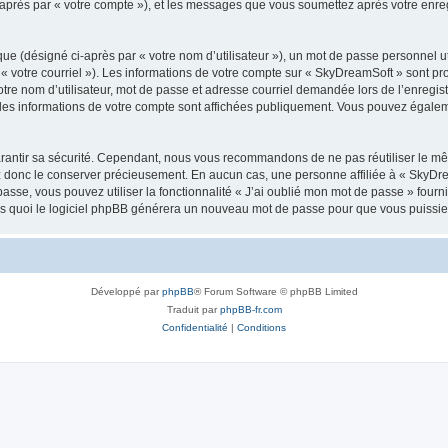
i-après par « votre compte »), et les messages que vous soumettez après votre enr
ue (désigné ci-après par « votre nom d’utilisateur »), un mot de passe personnel ut
 « votre courriel »). Les informations de votre compte sur « SkyDreamSoft » sont pr
re nom d’utilisateur, mot de passe et adresse courriel demandée lors de l’enregistre
les informations de votre compte sont affichées publiquement. Vous pouvez égaleme
rantir sa sécurité. Cependant, nous vous recommandons de ne pas réutiliser le mêm
ez donc le conserver précieusement. En aucun cas, une personne affiliée à « SkyD
passe, vous pouvez utiliser la fonctionnalité « J’ai oublié mon mot de passe » fou
près quoi le logiciel phpBB générera un nouveau mot de passe pour que vous puissiez
Développé par
phpBB
® Forum Software © phpBB Limited
Traduit par
phpBB-fr.com
Confidentialité
|
Conditions