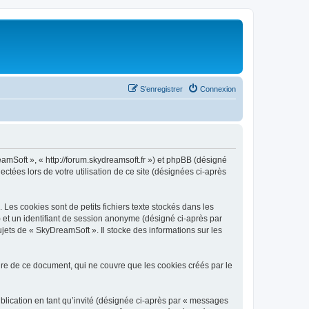
S’enregistrer
Connexion
eamSoft », « http://forum.skydreamsoft.fr ») et phpBB (désigné
ectées lors de votre utilisation de ce site (désignées ci-après
es cookies sont de petits fichiers texte stockés dans les
») et un identifiant de session anonyme (désigné ci-après par
jets de « SkyDreamSoft ». Il stocke des informations sur les
e de ce document, qui ne couvre que les cookies créés par le
ublication en tant qu’invité (désignée ci-après par « messages