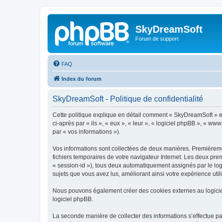
SkyDreamSoft
Forum de support
FAQ
Index du forum
SkyDreamSoft - Politique de confidentialité
Cette politique explique en détail comment « SkyDreamSoft » et 
ci-après par « ils », « eux », « leur », « logiciel phpBB », « w
par « vos informations »).
Vos informations sont collectées de deux manières. Premièremen
fichiers temporaires de votre navigateur Internet. Les deux prem
« session-id »), tous deux automatiquement assignés par le log
sujets que vous avez lus, améliorant ainsi votre expérience utili
Nous pouvons également créer des cookies externes au logicie
logiciel phpBB.
La seconde manière de collecter des informations s’effectue par