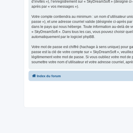
d’invités »), l’enregistrement sur « SkyDreamSoft » (désigné c
après par « vos messages »).
Votre compte contiendra au minimum : un nom d’utilisateur uniq
passe »), et une adresse courriel valide (désignée ci-après par
dans le pays qui nous héberge. Toute information au-delà de vot
« SkyDreamSoft ». Dans tous les cas, vous pouvez choisir quel
automatiquement par le logiciel phpBB.
Votre mot de passe est chiffré (hachage à sens unique) pour ga
passe est la clé de votre compte sur « SkyDreamSoft », veuill
légitimement votre mot de passe. Si vous oubliez votre mot de 
soumettre votre nom d’utilisateur et votre adresse courriel, a
Index du forum