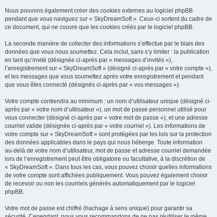
Nous pouvons également créer des cookies externes au logiciel phpBB
pendant que vous naviguez sur « SkyDreamSoft ». Ceux-ci sortent du cadre de
ce document, qui ne couvre que les cookies créés par le logiciel phpBB.
La seconde manière de collecter des informations s’effectue par le biais des
données que vous nous soumettez. Cela inclut, sans s’y limiter : la publication
en tant qu’invité (désignée ci-après par « messages d’invités »),
l’enregistrement sur « SkyDreamSoft » (désigné ci-après par « votre compte »),
et les messages que vous soumettez après votre enregistrement et pendant
que vous êtes connecté (désignés ci-après par « vos messages »).
Votre compte contiendra au minimum : un nom d’utilisateur unique (désigné ci-
après par « votre nom d’utilisateur »), un mot de passe personnel utilisé pour
vous connecter (désigné ci-après par « votre mot de passe »), et une adresse
courriel valide (désignée ci-après par « votre courriel »). Les informations de
votre compte sur « SkyDreamSoft » sont protégées par les lois sur la protection
des données applicables dans le pays qui nous héberge. Toute information
au-delà de votre nom d’utilisateur, mot de passe et adresse courriel demandée
lors de l’enregistrement peut être obligatoire ou facultative, à la discrétion de
« SkyDreamSoft ». Dans tous les cas, vous pouvez choisir quelles informations
de votre compte sont affichées publiquement. Vous pouvez également choisir
de recevoir ou non les courriels générés automatiquement par le logiciel
phpBB.
Votre mot de passe est chiffré (hachage à sens unique) pour garantir sa
sécurité. Cependant, nous vous recommandons de ne pas réutiliser le même