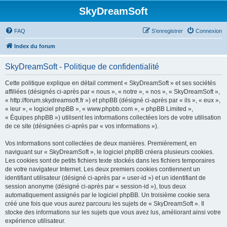
SkyDreamSoft
FAQ
S’enregistrer
Connexion
Index du forum
SkyDreamSoft - Politique de confidentialité
Cette politique explique en détail comment « SkyDreamSoft » et ses sociétés
affiliées (désignés ci-après par « nous », « notre », « nos », « SkyDreamSoft »,
« http://forum.skydreamsoft.fr ») et phpBB (désigné ci-après par « ils », « eux »,
« leur », « logiciel phpBB », « www.phpbb.com », « phpBB Limited »,
« Équipes phpBB ») utilisent les informations collectées lors de votre utilisation
de ce site (désignées ci-après par « vos informations »).
Vos informations sont collectées de deux manières. Premièrement, en
naviguant sur « SkyDreamSoft », le logiciel phpBB créera plusieurs cookies.
Les cookies sont de petits fichiers texte stockés dans les fichiers temporaires
de votre navigateur Internet. Les deux premiers cookies contiennent un
identifiant utilisateur (désigné ci-après par « user-id ») et un identifiant de
session anonyme (désigné ci-après par « session-id »), tous deux
automatiquement assignés par le logiciel phpBB. Un troisième cookie sera
créé une fois que vous aurez parcouru les sujets de « SkyDreamSoft ». Il
stocke des informations sur les sujets que vous avez lus, améliorant ainsi votre
expérience utilisateur.