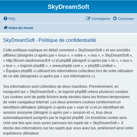
SkyDreamSoft
FAQ
S’enregistrer
Connexion
Index du forum
SkyDreamSoft - Politique de confidentialité
Cette politique explique en détail comment « SkyDreamSoft » et ses sociétés
affiliées (désignés ci-après par « nous », « notre », « nos », « SkyDreamSoft »,
« http://forum.skydreamsoft.fr ») et phpBB (désigné ci-après par « ils », « eux »,
« leur », « logiciel phpBB », « www.phpbb.com », « phpBB Limited »,
« Équipes phpBB ») utilisent les informations collectées lors de votre utilisation
de ce site (désignées ci-après par « vos informations »).
Vos informations sont collectées de deux manières. Premièrement, en
naviguant sur « SkyDreamSoft », le logiciel phpBB créera plusieurs cookies.
Les cookies sont de petits fichiers texte stockés dans les fichiers temporaires
de votre navigateur Internet. Les deux premiers cookies contiennent un
identifiant utilisateur (désigné ci-après par « user-id ») et un identifiant de
session anonyme (désigné ci-après par « session-id »), tous deux
automatiquement assignés par le logiciel phpBB. Un troisième cookie sera
créé une fois que vous aurez parcouru les sujets de « SkyDreamSoft ». Il
stocke des informations sur les sujets que vous avez lus, améliorant ainsi votre
expérience utilisateur.