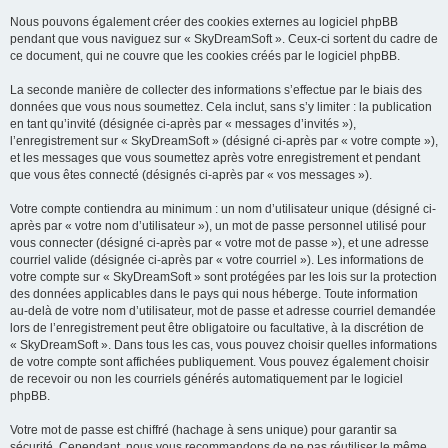
Nous pouvons également créer des cookies externes au logiciel phpBB
pendant que vous naviguez sur « SkyDreamSoft ». Ceux-ci sortent du cadre de
ce document, qui ne couvre que les cookies créés par le logiciel phpBB.
La seconde manière de collecter des informations s’effectue par le biais des
données que vous nous soumettez. Cela inclut, sans s’y limiter : la publication
en tant qu’invité (désignée ci-après par « messages d’invités »),
l’enregistrement sur « SkyDreamSoft » (désigné ci-après par « votre compte »),
et les messages que vous soumettez après votre enregistrement et pendant
que vous êtes connecté (désignés ci-après par « vos messages »).
Votre compte contiendra au minimum : un nom d’utilisateur unique (désigné ci-
après par « votre nom d’utilisateur »), un mot de passe personnel utilisé pour
vous connecter (désigné ci-après par « votre mot de passe »), et une adresse
courriel valide (désignée ci-après par « votre courriel »). Les informations de
votre compte sur « SkyDreamSoft » sont protégées par les lois sur la protection
des données applicables dans le pays qui nous héberge. Toute information
au-delà de votre nom d’utilisateur, mot de passe et adresse courriel demandée
lors de l’enregistrement peut être obligatoire ou facultative, à la discrétion de
« SkyDreamSoft ». Dans tous les cas, vous pouvez choisir quelles informations
de votre compte sont affichées publiquement. Vous pouvez également choisir
de recevoir ou non les courriels générés automatiquement par le logiciel
phpBB.
Votre mot de passe est chiffré (hachage à sens unique) pour garantir sa
sécurité. Cependant, nous vous recommandons de ne pas réutiliser le même