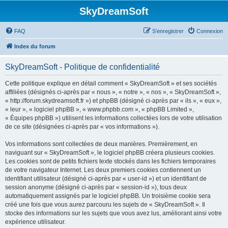
SkyDreamSoft
FAQ
S’enregistrer
Connexion
Index du forum
SkyDreamSoft - Politique de confidentialité
Cette politique explique en détail comment « SkyDreamSoft » et ses sociétés
affiliées (désignés ci-après par « nous », « notre », « nos », « SkyDreamSoft »,
« http://forum.skydreamsoft.fr ») et phpBB (désigné ci-après par « ils », « eux »,
« leur », « logiciel phpBB », « www.phpbb.com », « phpBB Limited »,
« Équipes phpBB ») utilisent les informations collectées lors de votre utilisation
de ce site (désignées ci-après par « vos informations »).
Vos informations sont collectées de deux manières. Premièrement, en
naviguant sur « SkyDreamSoft », le logiciel phpBB créera plusieurs cookies.
Les cookies sont de petits fichiers texte stockés dans les fichiers temporaires
de votre navigateur Internet. Les deux premiers cookies contiennent un
identifiant utilisateur (désigné ci-après par « user-id ») et un identifiant de
session anonyme (désigné ci-après par « session-id »), tous deux
automatiquement assignés par le logiciel phpBB. Un troisième cookie sera
créé une fois que vous aurez parcouru les sujets de « SkyDreamSoft ». Il
stocke des informations sur les sujets que vous avez lus, améliorant ainsi votre
expérience utilisateur.