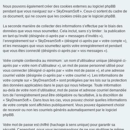
Nous pouvons également créer des cookies externes au logiciel phpBB
pendant que vous naviguez sur « SkyDreamSoft ». Ceux-ci sortent du cadre de
ce document, qui ne couvre que les cookies créés par le logiciel phpBB.
La seconde manière de collecter des informations s’effectue par le biais des
données que vous nous soumettez. Cela inclut, sans s’y limiter : la publication
en tant qu’invité (désignée ci-après par « messages d’invités »),
l’enregistrement sur « SkyDreamSoft » (désigné ci-après par « votre compte »),
et les messages que vous soumettez après votre enregistrement et pendant
que vous êtes connecté (désignés ci-après par « vos messages »).
Votre compte contiendra au minimum : un nom d’utilisateur unique (désigné ci-
après par « votre nom d’utilisateur »), un mot de passe personnel utilisé pour
vous connecter (désigné ci-après par « votre mot de passe »), et une adresse
courriel valide (désignée ci-après par « votre courriel »). Les informations de
votre compte sur « SkyDreamSoft » sont protégées par les lois sur la protection
des données applicables dans le pays qui nous héberge. Toute information
au-delà de votre nom d’utilisateur, mot de passe et adresse courriel demandée
lors de l’enregistrement peut être obligatoire ou facultative, à la discrétion de
« SkyDreamSoft ». Dans tous les cas, vous pouvez choisir quelles informations
de votre compte sont affichées publiquement. Vous pouvez également choisir
de recevoir ou non les courriels générés automatiquement par le logiciel
phpBB.
Votre mot de passe est chiffré (hachage à sens unique) pour garantir sa
sécurité. Cependant, nous vous recommandons de ne pas réutiliser le même